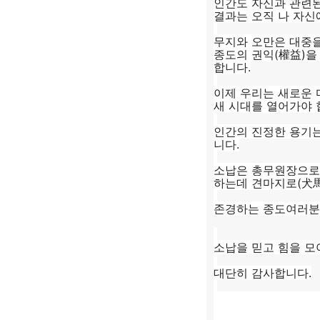
인간도 자신과 관련된
결과는 오직 나 자신
무지와 오만은 대중을
종도의 권익(權益)을
합니다.
이제 우리는 새로운 
새 시대를 열어가야 
인간의 진정한 용기는
니다.
소납은 총무원장으로서
하는데 견마지로(犬馬
존경하는 종도여러분 
소납을 믿고 힘을 모
대단히 감사합니다.
불기 2561(