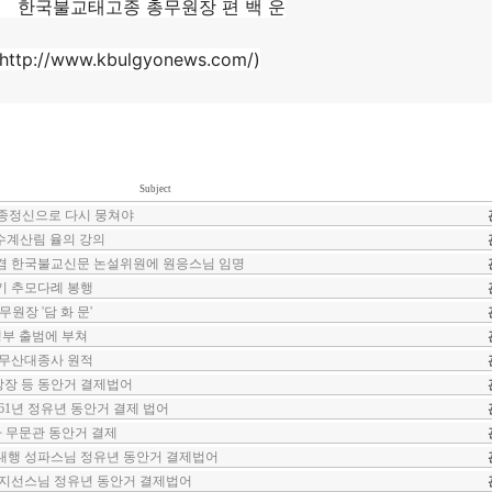
종 총무원장 편 백 운
p://www.kbulgyonews.com/)
Subject
2 창종정신으로 다시 뭉쳐야
 수계산림 율의 강의
겸 한국불교신문 논설위원에 원응스님 임명
기 추모다례 봉행
원장 '담 화 문'
집행부 출범에 부쳐
 무산대종사 원적
 방장 등 동안거 결제법어
61년 정유년 동안거 결제 법어
사 무문관 동안거 결제
대행 성파스님 정유년 동안거 결제법어
 지선스님 정유년 동안거 결제법어