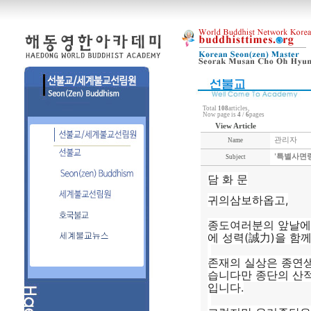
Total
108
articles,
Now page is
4
/
6
pages
View Article
관리자
Name
'특별사면령
Subject
담 화 문
귀의삼보하옵고,
종도여러분의 앞날에
에 성력(誠力)을 함
존재의 실상은 종연
습니다만 종단의 산적
입니다.