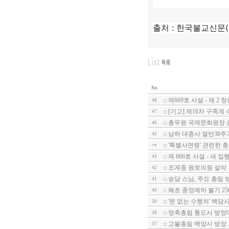
한국불교태고
출처 :
한국불교신문(htt
No
제669호 사설 - 제 
48
[기고] 제16차 구족계
47
총무원 국제문화원장 
46
남허 대종사 열반38주
45
'특별사면령' 관련한 총무
제 666호 사설 - 새 
43
조계종 원로의원 설악
42
송담 스님, 주요 총림
41
혜초 종정예하 불기 25
40
'문 없는 수행처' 백담
39
영축총림 통도사 방장
38
고불총림 백양사 방장
37