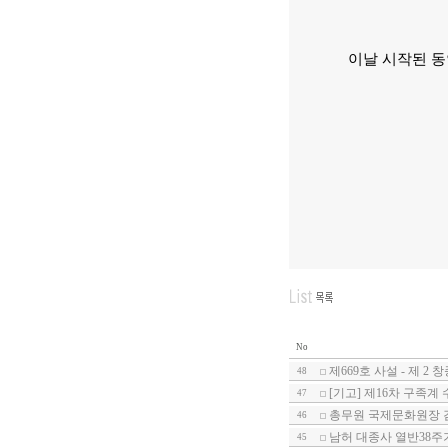
이날 시작된 동
No
제669호 사설 - 제 
48
[기고] 제16차 구족계
47
총무원 국제문화원장 
46
남허 대종사 열반38주
45