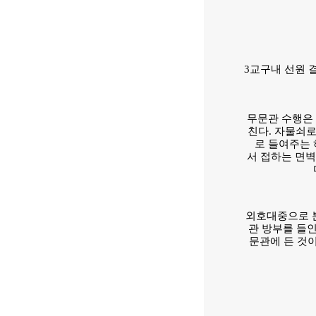
3교구내 선원 
무문관 수행은
친다. 자물쇠로
로 들여주는 
서 접하는 면
외호대중으로 본
관 방부를 들
문관에 든 것