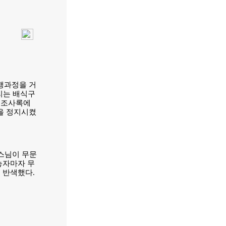
행과정을 거
리는 배식구
. 조사록에
을 정지시켰
스님이 무문
놓자마자 무
 반색했다.