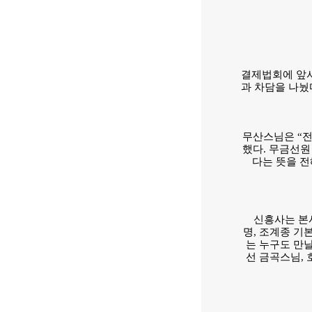
결제법회에 앞서
과 차담을 나눴
무산스님은 “전
했다. 무금선원
다는 뜻을 
신흥사는 본사
명, 조계종 기
는 누구도 만
선 금곡스님, 