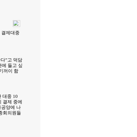
관 결제대중
한다”고 덕담
관에 들고 싶
기꺼이 함
대중 10
히 결제 중에
중공양에 나
앙종회의원들