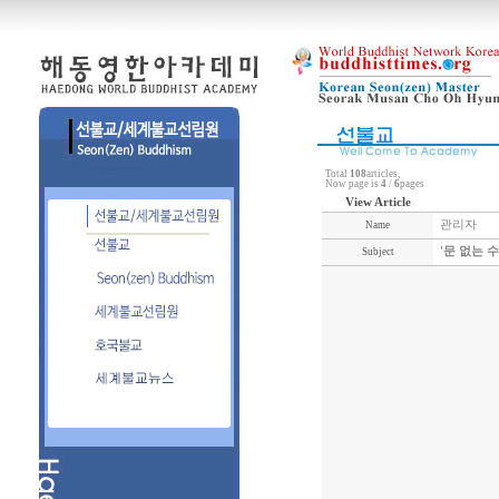
Total
108
articles,
Now page is
4
/
6
pages
View Article
관리자
Name
'문 없는 
Subject