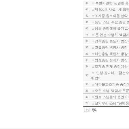
'특별사면령' 관련한 총무
44
제 666호 사설 - 새 
43
조계종 원로의원 설악
42
송담 스님, 주요 총림
41
혜초 종정예하 불기 25
40
'문 없는 수행처' 백담
영축총림 통도사 방장
38
고불총림 백양사 방장
37
해인총림 해인사 방장
36
쌍계총림 쌍계사 방장
35
조계종 진제 종정예하 
34
“인생 길다해도 참선수
33
제 법어
대한불교조계종 종정예
32
오현 스님, 백담사 무
31
원로 스님들의 동안거 
30
설악무산 스님 “공명정
29