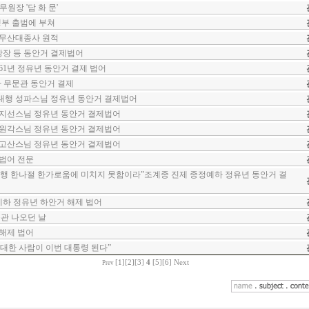
원장 '담 화 문'
집행부 출범에 부쳐
 무산대종사 원적
 방장 등 동안거 결제법어
61년 정유년 동안거 결제 법어
사 무문관 동안거 결제
대행 성파스님 정유년 동안거 결제법어
 지선스님 정유년 동안거 결제법어
 원각스님 정유년 동안거 결제법어
 고산스님 정유년 동안거 결제법어
법어 전문
행 한나절 한가로움에 미치지 못함이라”조계종 진제 종정예하 정유년 동안거 결
하 정유년 하안거 해제 법어
문관 나오던 날
해제 법어
대한 사람이 이번 대통령 된다”
[1]
[2]
[3]
4
[5]
[6]
Next
Prev