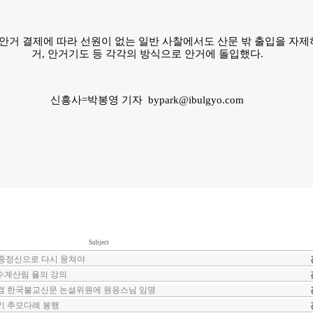
안거 결제에 따라 선원이 없는 일반 사찰에서도 산문 밖 출입을 자
거, 안거기도 등 각각의 방식으로 안거에 돌입했다.
신흥사=박봉영 기자 bypark@ibulgyo.com
Subject
2 창종정신으로 다시 뭉쳐야
 수계산림 율의 강의
겸 한국불교신문 논설위원에 원응스님 임명
기 추모다례 봉행