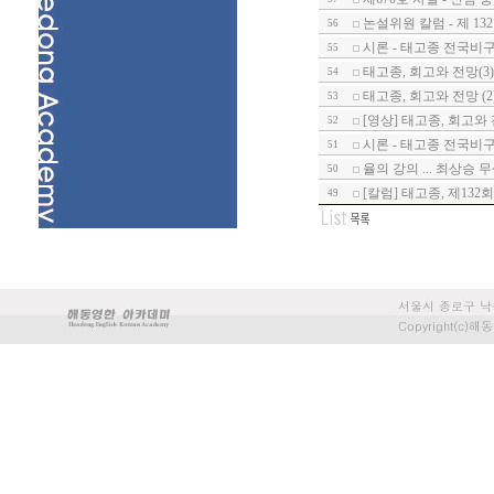
논설위원 칼럼 - 제 1
56
시론 - 태고종 전국비
55
태고종, 회고와 전망(3)
54
태고종, 회고와 전망 (2
53
[영상] 태고종, 회고와 전
52
시론 - 태고종 전국비
51
율의 강의 ... 최상승 
50
[칼럼] 태고종, 제13
49