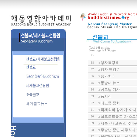
Total
108
articles,
Now page is
3
/
6
pages
No
행자특강 6
68
행자 특강 7
67
승가회 3
66
동방대 뉴스
65
베트남 기사
64
품서식
63
태고종 종회
62
국제회의 참가기: 아
61
실크로드불교-① 소그
60
시론 - 태고종 전국비구니
59
무술년 종단 시무식과
58
제670호 사설 - 신임
57