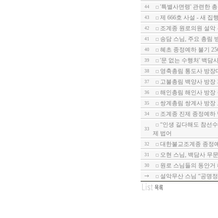
'특별사면령' 관련한 총무
44
제 666호 사설 - 새 
43
조계종 원로의원 설악
42
송담 스님, 주요 총림
41
혜초 종정예하 불기 25
40
'문 없는 수행처' 백담
39
영축총림 통도사 방장
38
고불총림 백양사 방장
37
해인총림 해인사 방장
36
쌍계총림 쌍계사 방장
35
조계종 진제 종정예하 
34
“인생 길다해도 참선수
33
제 법어
대한불교조계종 종정예
32
오현 스님, 백담사 무
31
원로 스님들의 동안거 
30
설악무산 스님 “공명정