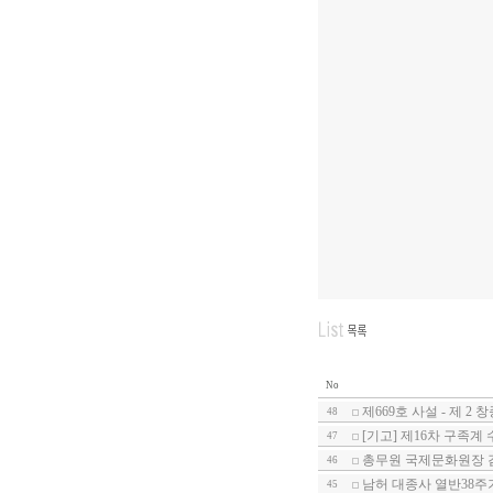
No
제669호 사설 - 제 
48
[기고] 제16차 구족계
47
총무원 국제문화원장 
46
남허 대종사 열반38주
45