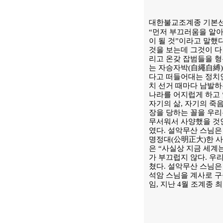
대한불교조계종 기본선
“
먼저 부끄러움을 알아
이 될 것
”
이라고 말했
것을 보는데 그것이 다
리고 온갖 잡범들을 형
는 자승자박
(
自繩自縛
다고 떠들어대는 정치
치 선거 때마다 남발하
나라를 어지럽게 하고
자기의 삶
,
자기의 죽
장을 당하는 꼴을 우리
무서워서 사양했을 것
였다
.
설악무산 스님
명정대
(
公明正大
)
한 
은
“
사실상 지금 세계
가 부끄럽지 않다
.
우리
쳤다
.
설악무산 스님
석암 스님을 계사로 
임
,
지난
4
월 조계종 