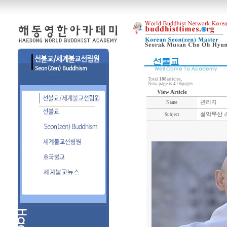
Total
108
articles,
Now page is
4
/
6
pages
View Article
관리자
Name
설악무산 
Subject