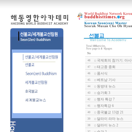
Total
108
articles,
Now page is
4
/
6
pages
No
국제회의 참가기: 아
48
태고종 종회
47
품서식
46
베트남 기사
45
동방대 뉴스
44
승가회 3
43
행자 특강 7
42
행자특강 6
41
중국불교 13경 21
40
달라이 라마 뉴스
39
달라이 뉴스 2
38
승가 2
37