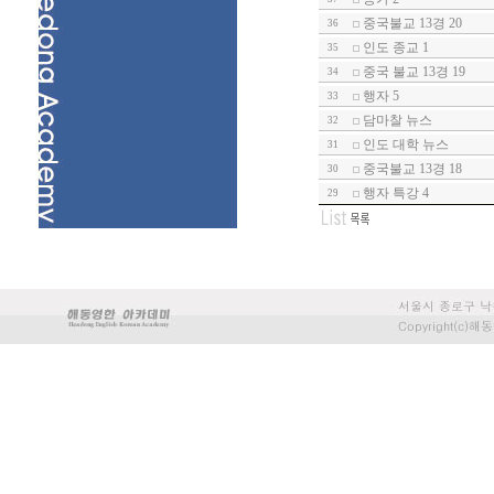
중국불교 13경 20
36
인도 종교 1
35
중국 불교 13경 19
34
행자 5
33
담마찰 뉴스
32
인도 대학 뉴스
31
중국불교 13경 18
30
행자 특강 4
29