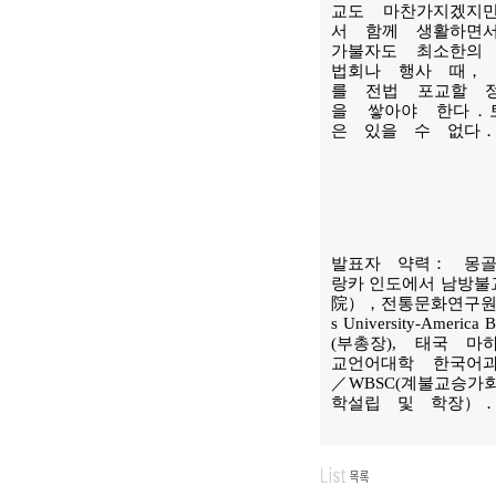
교도 마찬가지겠지
서 함께 생활하면
가불자도 최소한의
법회나 행사 때，
를 전법 포교할 
을 쌓아야 한다．
은 있을 수 없다
발표자 약력： 몽골 국
랑카 인도에서 남방
院），전통문화연구원
s University-Ameri
(부총장), 태국 
교언어대학 한국어과
／WBSC(계불교승
학설립 및 학장）