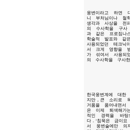
웅변이라고 하면 
니 부처님이나 철
생각과 사상을 전
의 수사학을 구사
과 같은 프로짐나스
학술적 발표와 같
사용되었던 테크닉
서 크게 영향을 
가 섞여서 사용되
의 수사학을 구
한국웅변계에 대한
지만，큰 소리로 
거품을 품어내면서
은 이제 퇴색해가
적인 경력을 바탕
다．‘침묵은 금이요
서 웅변술에만 의