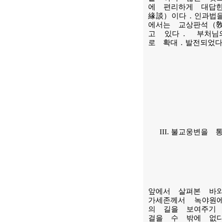
에 편리하게 대답
緣談）이다．인과법
에서는 교상판석（
고 있다． 부처님
로 확대．발전되었
III. 불교웅변
앞에서 살펴본 바
가세존께서 녹야원
의 길을 보여주기
걸을 수 밖에 없