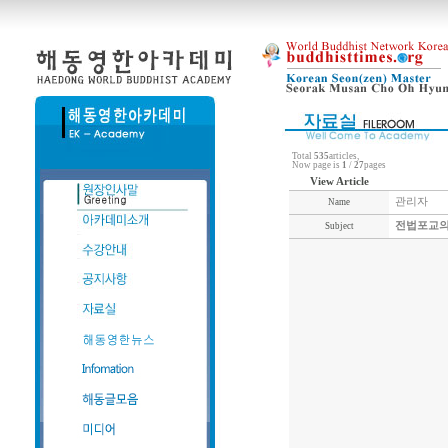
Total
535
articles,
Now page is
1
/
27
pages
View Article
관리자
Name
전법포교의
Subject