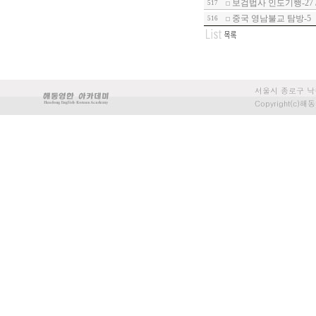
보검법사 인도기행-27
517
중국 영남불교 탐방-5
516