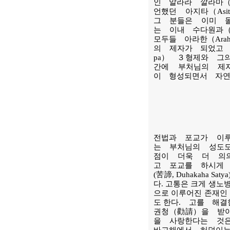
인 알라라 깔라마（Al
언했던 아지타（A
그 분들은 이미 
는 이내 수다원과（
모두들 아라한（Ara
의 제자가 되었고 
pa） ３형제와 
간에 부처님의 제
이 형성되면서 자
전법과 포교가 이
는 부처님의 성도
점이 더욱 더 의
고 포교를 하시게
(苦諦, Duhakaha
다. 고통은 크게 생노
으로 이루어진 존재인 
도 한다. 고를 
권청（勸請）을 받
을 사랑한다는 것