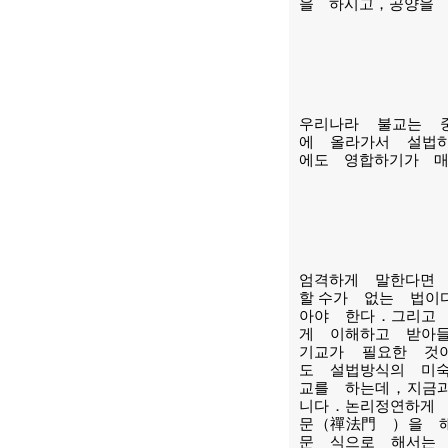
을 하시고，공양을
우리나라 불교는 
에 올라가서 설법
에도 영합하기가 
엄격하게 말한다면
할 수가 없는 법
아야 한다．그리고
게 이해하고 받아
기교가 필요한 것
도 설법방식의 미
교를 하는데，지금
니다．논리정연하게
문（禪法門 ）을 
문 식으로 해서는