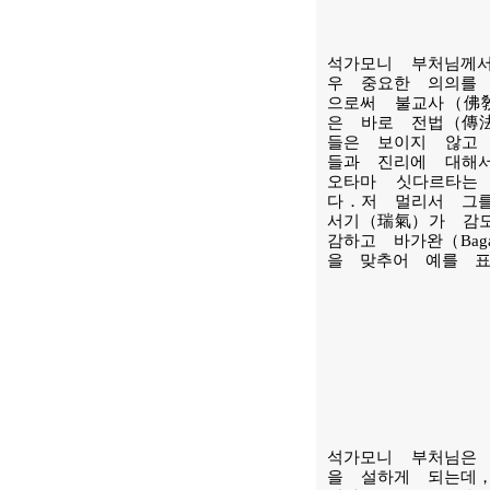
석가모니 부처님께
우 중요한 의의를
으로써 불교사（佛
은 바로 전법（傳
들은 보이지 않고
들과 진리에 대해
오타마 싯다르타는
다．저 멀리서 그
서기（瑞氣）가 감
감하고 바가완（Ba
을 맞추어 예를 
석가모니 부처님은
을 설하게 되는데