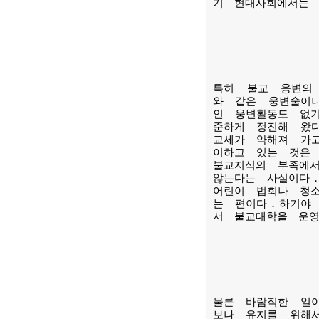
기 현대사회에서는
특히 불교 웅변의
와 같은 웅변술이
인 웅변활동도 없
준하게 정진해 왔
교세가 약해져 가
이하고 있는 것은
불교지식의 부족에
않는다는 사실이다
어린이 법회나 청
는 편이다．하기야
서 불교대학을 운
물론 바람직한 일
보나 유지를 위해