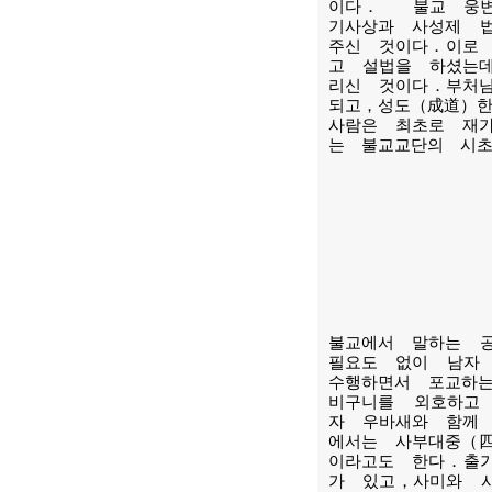
이다． 불교 웅변
기사상과 사성제 
주신 것이다．이로
고 설법을 하셨는
리신 것이다．부처
되고，성도（成道）한 
사람은 최초로 재
는 불교교단의 시
불교에서 말하는 
필요도 없이 남자
수행하면서 포교하
비구니를 외호하고
자 우바새와 함께
에서는 사부대중（
이라고도 한다．출
가 있고，사미와 