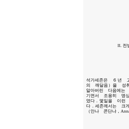
II. 전법
석가세존은 ６년 
의 깨달음）을 성
알아버린 다음에는
기면서 조용히 명
였다．몇일을 이런
다．세존께서는 크
（안나 콘단냐，An