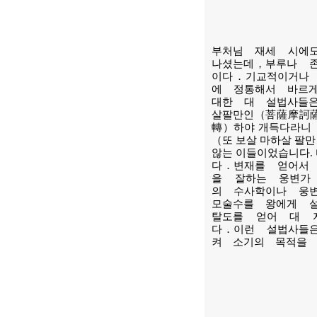
부처님 재세 시에
나셨는데，부루나 
이다．기교적이거나
에 정통해서 바르
대한 대 설법사들
살팔만인（菩薩摩訶
轉）하야 개득다라니
（또 보살 마하살 팔
않는 이들이었습니다.
다．변재를 얻어서
을 잘하는 웅변가
의 수사학이나 웅
모술수를 왕에게 
탈도를 얻어 대 
다．이런 설법사들
켜 소기의 목적을