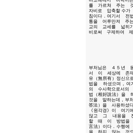
바고해에서 허덕이
를 가르쳐 주는 
자비로 압축할 수
침이다．여기서 전
통을 어루만져 주
교의 교세를 넓히
비로써 구제하여 
부처님은 ４５년 
서 이 세상에 존
유（無所有）정신으
법을 하셨으며，여
의 수사학으로서의
법（相好說法）을 
것을 말하는데，부
答法）을 사용하셨
《원각경》이 여기
않고 그 내용을 
할 때 이 방법을
言法）이다．수행에
을 하지 않는 것