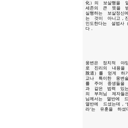
化）의 보살행을 
세존의 큰 뜻을 
실행하는 보살정신
는 것이 아니고，
인도한다는 설법사
다．
웅변은 정치적 야
로 진리의 내용을
脫道）를 얻게 하
교나 특이한 웅변
를 주어 중생들을
과 같은 법력 있
의 부처님 제자들
님께서는 열반에 
열반에 드셨는데，
라’는 유훈을 하