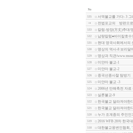
No
서역불교를 가다- 3 
535
전법포교의 방편으로서
칼럼-방장(方丈)추대/명상신
533
납량칼럼●바이칼호수
532
현대 영국사회에서의 신종
531
명상의 역사-8 보리달
530
명상과 직관/www.msnews
529
미얀마 불교-1
528
미얀마 불교-2
527
중국선종사찰 탐방기
526
미얀마 불교 -3
525
2006년 만해축전 자료
524
실론불교-9
523
한국불교 달라져야한다-
522
한국불교 달라져야한다-
521
누가 조계종의 주인인
520
2016 WFB 28차 한국
519
대한불교웅변인협회, 
518