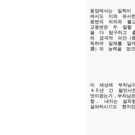
동양에서는 일찍이
에서도 이와 유사
웅변의 의의와 불
교웅변은 두 말할
을 다 탐구하고 
의 궁극적 피안（
득하여 일체를 알
通）의 능력을 얻
이 세상에 부처님
４５년 간 팔만사
엇이겠는가．부처님
형， 내지는 설득
설파하시기도 했지