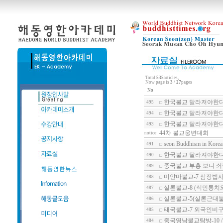
Total
535
articles,
Now page is
3
/
27
pages
No
한국불교 달라져야한다
495
한국불교 달라져야한다-
494
한국불교 달라져야한다-
493
44차 불교웅변대회
notice
seon Buddhism in Korea
491
한국불교 달라져야한다-
490
중국불교 부흥 보니 
489
미얀마불교-7 삼장법사
488
실론불교-8 (식민통치
487
실론불교-5(실론근대불
486
태국불교-7 외국인비구
485
중국영남불교탐방-10 
484