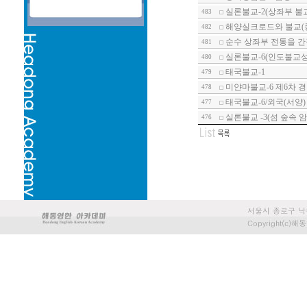
실론불교-2(상좌부 불교
483
해양실크로드와 불교(종
482
순수 상좌부 전통을 
481
실론불교-6(인도불교성
480
태국불교-1
479
미얀마불교-6 제6차 
478
태국불교-6/외국(서양)
477
실론불교 -3(섬 숲속 
476