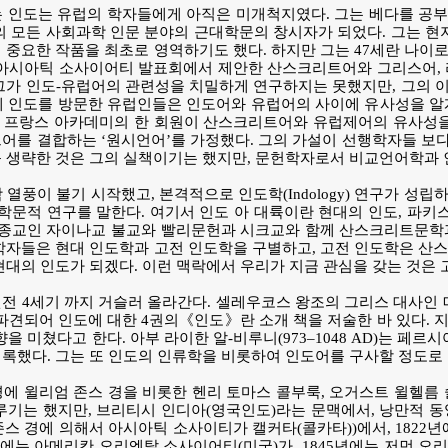
 인도는 유럽의 학자들에게 아직은 미개척지였다. 그는 베다를 공부
의 모든 사회과학 인문 분야의 근대학문의 창시자가 되었다. 그는 현지
중요한 작품을 최초로 영역하기도 했다. 하지만 그는 47세란 나이로 
된 아시아틱 소사이어티 발표회에서 제안한 산스크리트어와 그리스어,
그가 인도-유럽어의 관련성을 치밀하게 연구하지는 못했지만, 그의 이
에 인도를 방문한 유럽인들은 인도어와 유럽어의 사이에 유사성을 알게 
87년 프랑스 아카데미의 한 회원이 산스크리트어와 유럽제어의 유사성
어를 결합하는 ‘원시언어’를 가정했다. 그의 가설이 선행학자들 보
 생략한 것은 그의 실책이기는 했지만, 문헌학자로서 비교언어학과 
열풍이 불기 시작했고, 본격적으로 인도학(Indology) 연구가 성립
 학문적 연구를 말한다. 여기서 인도 아 대륙이란 현대의 인도, 파키
 종교인 자이나교 불교와 빨리문헌과 시크교와 함께 산스크리트문학
학자들은 현대 인도학과 고전 인도학을 구별하고, 고전 인도학은 산
현대의 인도가 되겠다. 이런 맥락에서 우리가 지금 관심을 갖는 것은 
 4세기 까지 거슬러 올라간다. 셀레우코스 왕조의 그리스 대사인 메가
정에 파견되어 인도에 대한 4권의《인도》란 소개 책을 저술한 바 있다
향을 미쳤다고 한다. 아부 라이한 알-비루니(973–1048 AD)는 페르
록했다. 그는 또 인도의 인류학을 비롯하여 인도어를 구사할 정도로
경에 윌리엄 존스 경을 비롯한 헨리 토마스 콜부룩, 오거스트 윌헬름
루기는 했지만, 브리티시 인디아(영국인도)라는 문맥에서, 낭만적 
존스 경에 의해서 아시아틱 소사이티가 캘커타(콜카타))에서, 1822
2년에는 아메리칸 오리엔탈 소사이어티(미국)가, 1845년에는 저먼 