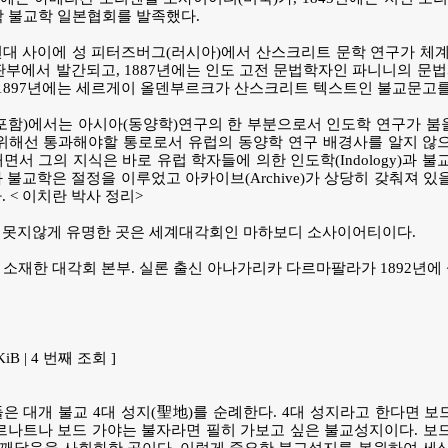
도학 불교학 일본협회를 발족했다.
70년대 사이에 성 피터즈버그(러시아)에서 산스크리트 문학 연구가 
판부에서 발간되고, 1887년에는 인도 고전 문법학자인 파니니의 문법
 1897년에는 세르게이 올덴부르크가 산스크리트 텍스트인 불교문고를
포함)에서는 아시아(동양학)연구의 한 부분으로서 인도학 연구가 붐
위해선 통과해야할 통로로서 유럽의 동양학 연구 배경사를 알지 않으
면서 그의 지식은 바로 유럽 학자들에 의한 인도학(Indology)과 불교
 불교학은 절정을 이루었고 아카이브(Archive)가 상당히 갖춰져 
 < 이치란 박사 정리>
 못지않게 유명한 곳은 세계대각회인 마하보디 소사이어티이다.
 소재한 대각회 본부. 실론 출신 아나가리카 다르마팔라가 1892년에 
 KiB | 4 번째 조회 ]
은 대개 불교 4대 성지(聖地)를 순례한다. 4대 성지라고 한다면 보
르나트나 보드 가야는 불자라면 필히 가보고 싶은 불교성지이다. 보