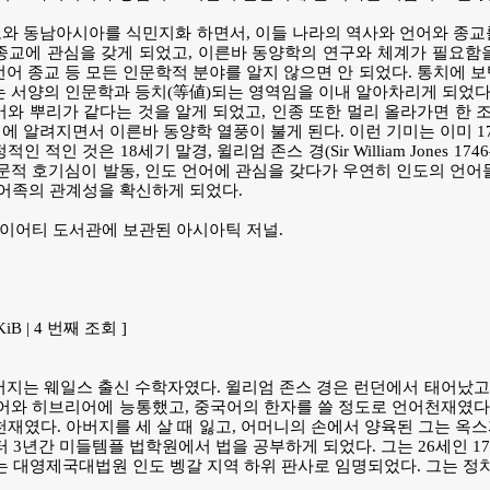
와 동남아시아를 식민지화 하면서, 이들 나라의 역사와 언어와 종교
종교에 관심을 갖게 되었고, 이른바 동양학의 연구와 체계가 필요함
언어 종교 등 모든 인문학적 분야를 알지 않으면 안 되었다. 통치에 
는 서양의 인문학과 등치(等値)되는 영역임을 이내 알아차리게 되었
어와 뿌리가 같다는 것을 알게 되었고, 인종 또한 멀리 올라가면 한
에 알려지면서 이른바 동양학 열풍이 불게 된다. 이런 기미는 이미 
인 적인 것은 18세기 말경, 윌리엄 존스 경(Sir William Jones
학문적 호기심이 발동, 인도 언어에 관심을 갖다가 우연히 인도의 
럽어족의 관계성을 확신하게 되었다.
사이어티 도서관에 보관된 아시아틱 저널.
 KiB | 4 번째 조회 ]
버지는 웨일스 출신 수학자였다. 윌리엄 존스 경은 런던에서 태어났고,
랍어와 히브리어에 능통했고, 중국어의 한자를 쓸 정도로 언어천재였다.
천재였다. 아버지를 세 살 때 잃고, 어머니의 손에서 양육된 그는 옥
부터 3년간 미들템플 법학원에서 법을 공부하게 되었다. 그는 26세인 
년에는 대영제국대법원 인도 벵갈 지역 하위 판사로 임명되었다. 그는 