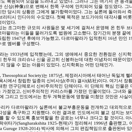
 어느 정도 복원되어 모습을 드러내고 있었다. 그러나 그는 여기서 큰 
한 신상(神像)으로 변해서 한쪽 구석에 안치되어 있을 정도였다. 그
지만 당시의 상황은 그에게 불가항력이었다. 그는 실론에 돌아와서 즉
 브리티시 인디아의 수도였다. 첫째 목적은 보드가야의 대각사를 비
적이었다.
있는 조그마한 규모의 사원들은 몇 세기에 걸쳐서 운영해 온 힌두 
르마팔라는 이들을 물러가도록 법원에 고소했다. 장기간의 분쟁 끝에
독립한 1947년 후에야 가능했고, 다르마팔라가 입적한지 16년 만인
수로 멤버를 구성했다.
는 1933년에 입적했는데, 그의 생애에서 중요한 전환점은 신지
이 힌두의 크리슈나 신을 공고히 신봉하는데 대한 이념차이 때문이었
지 않을 수 없는 아픔이 있었다. 신지학회는 어떤 단체인가.
heosophical Society)는 1875년, 제정러시아에서 태어난 독일
뉴욕시에서 창립한 일종의 신비사상(주의) 결사(結社)이다. 여기서 장
대한 연구단체로서 신비주의적인 단체이다. 이 단체의 핵심 인물은 
을 가졌었고, 신비주의적인 카리스마를 가졌던 인물이었다. 그녀와
 그리고 인도에서는 힌두 개혁운동에 영향을 미쳤던 것만은 사실이
가리카 다르마팔라가 실론에서 불교부흥운동을 전개하고 대외적으로
각성을 촉구하고 지원했다. 이런 결과로 인도에서의 불교 성지는 보
 할 수 있도록 홍보역할을 한 공로는 너무나 크다고 할 것이다. 아
쉬타가(Sangharakshita 1925-현재)가 정리해서 1996년 출판
a Guruge 1928-2014) 박사에 의해서 그의 편집책임으로 출판된