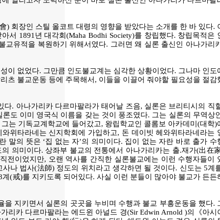
상에 알리고자 노력하신 분이 바로 실론 출신인 아나가리카 다르마팔라
) 회장인 스틸 올코트 대령의 영향을 받았다는 소개를 한 바 있다. 
1년 대각회(Maha Bodhi Society)를 창립했다. 창립목적은
의 불교유적을 복원하기 위해서였다. 그러면 왜 실론 출신인 아나가리
체성이 없었다. 그만큼 인도불교계는 심각한 상황이었다. 그나마 인도
달리츠 불교운동 등에 주목해서, 이들을 이끌어 줘야할 필요성을 절감
다. 아나가리카 다르마팔라가 태어날 즈음, 실론은 브리티시의 직할
실론도 이미 영국식 이름을 갖는 것이 풍조였다. 그는 실론의 무역상인
ne)였다. 그는 기독교계학교에 들어갔고, 왕립학교인 콜롬보 아카데미(대학
빗 헤와위타라네는 신지학회에 가입하고, 돈 데이빗 헤와위타라네라는 
)란 말의 뜻은 ‘집 없는 자’의 의미이다. 집이 없는 자란 바로 출가 
 정도의 의미이다. 상좌부 불교의 전통에서 아나가리카는 출.재가(出在
사직전이었지만, 오랜 역사를 간직한 실론불교에는 이런 수행자들이 
사나 법사(法師) 정도의 위치라고 생각하면 될 것이다. 신도는 5계
 8계(戒)를 지키도록 되어있다. 사실 이런 분들이 많아야 불교가 든
율을 지키면서 실론의 곳곳을 누비며 수행과 불교 부흥운동을 했다. 
 다르마팔라는 에드윈 아널드 경(Sir Edwin Arnold )의《아