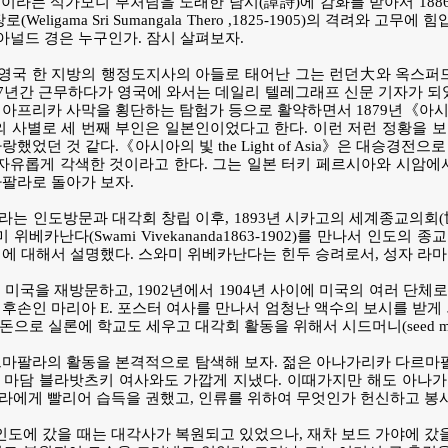
f Asia)》이라는 석가모니 부처님을 노래한 담시(譚詩)에 감화를 받아서 
(Weligama Sri Sumangala Thero ,1825-1905)의 격려
아널드 경은 누구인가. 잠시 살펴보자.
 영국 한 지방의 행정도지사의 아들로 태어난 그는 런던大와 옥스퍼드
 7년간 근무하다가 영국에 와서는 데일리 텔레그래프 신문 기자가 되
 아프리카 사막을 횡단하는 탐험가 등으로 활약하면서 1879년《아시아의 빛
의 사별로 세 번째 부인은 일본인이었다고 한다. 이런 저런 정황을 보
었던 것 같다.《아시아의 빛 the Light of Asia》은 대승경전으로 부
용을 자유롭게 각색한 것이라고 한다. 그는 일본 터키 페르시아와 시암
팔라로 돌아가 보자.
는 인도방문과 대각회 창립 이후, 1893년 시카고의 세계종교의회
 위베카난다(Swami Vivekananda1863-1902)를 만나서 인
대해서 설명했다. 스와미 위베카난다는 힌두 승려로서, 성자 라마크리슈나( 
미국을 재방문하고, 1902년에서 1904년 사이에 미국의 여러 단체로부터
) 대왕의 후손인 마리아 E. 포스터 여사를 만나서 엄청난 액수의 보시를 
 돈으로 실론에 학교도 세우고 대각회 활동을 위해서 시드머니(seed m
마팔라의 활동을 본격적으로 탐색해 보자. 젊은 아나가리카 다르마팔
마담 블라밧츠키 여사와도 가깝게 지냈다. 이때가지만 해도 아나가
에게 빨리어 습득을 권했고, 인류를 위하여 무엇인가 헌신하고 봉
 인도에 갔을 때는 대각사가 복원되고 있었으나, 재차 보드 가야에 갔을