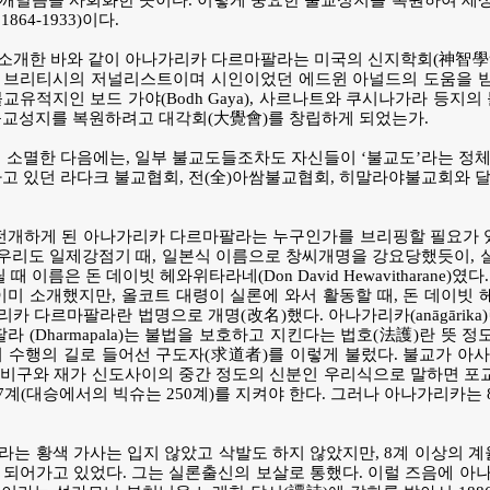
로 깨달음을 사회화한 곳이다. 이렇게 중요한 불교성지를 복원하여 세
, 1864-1933)이다.
 소개한 바와 같이 아나가리카 다르마팔라는 미국의 신지학회(神智學會
리티시의 저널리스트이며 시인이었던 에드윈 아널드의 도움을 받아서 189
교유적지인 보드 가야(Bodh Gaya), 사르나트와 쿠시나가라 등지
교성지를 복원하려고 대각회(大覺會)를 창립하게 되었는가.
 소멸한 다음에는, 일부 불교도들조차도 자신들이 ‘불교도’라는 정
고 있던 라다크 불교협회, 전(全)아쌈불교협회, 히말라야불교회와 
전개하게 된 아나가리카 다르마팔라는 누구인가를 브리핑할 필요가 있
 우리도 일제강점기 때, 일본식 이름으로 창씨개명을 강요당했듯이, 
 때 이름은 돈 데이빗 헤와위타라네(Don David Hewavithara
이미 소개했지만, 올코트 대령이 실론에 와서 활동할 때, 돈 데이
리카 다르마팔라란 법명으로 개명(改名)했다. 아나가리카(anāgārika
라 (Dharmapala)는 불법을 보호하고 지킨다는 법호(法護)란 뜻
 수행의 길로 들어선 구도자(求道者)를 이렇게 불렀다. 불교가 아
가 비구와 재가 신도사이의 중간 정도의 신분인 우리식으로 말하면 포교
27계(대승에서의 빅슈는 250계)를 지켜야 한다. 그러나 아나가리카는
는 황색 가사는 입지 않았고 삭발도 하지 않았지만, 8계 이상의 계
어가고 있었다. 그는 실론출신의 보살로 통했다. 이럴 즈음에 아나가리카