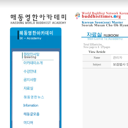
Total
535
articles,
Now page is
1
/
27
pages
View Article
관리자
Name
보검법사 
Subject