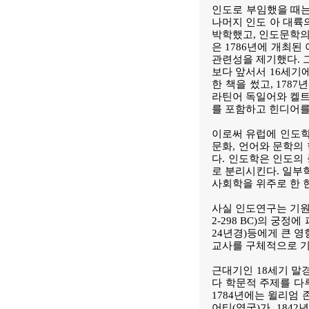
인도로 부임했을 때는
나머지 인도 아 대륙
박학했고, 인도문학의 
은 1786년에 개최
관련성을 제기했다. 
보다 앞서서 16세기
한 책을 썼고, 17
라틴어 독일어와 켈트
를 포함하고 힌디어를
이로써 유럽에 인도학 
문화, 언어와 문학의
다. 인도학은 인도의
로 분리시킨다. 일부
사회학을 위주로 한 
사실 인도연구는 기원전
2-298 BC)의 궁
24년경)등에게 큰 영
교사를 구체적으로 기
근대기인 18세기 말
다 학문적 주제를 다
1784년에는 윌리엄 
어티(영국)가, 184