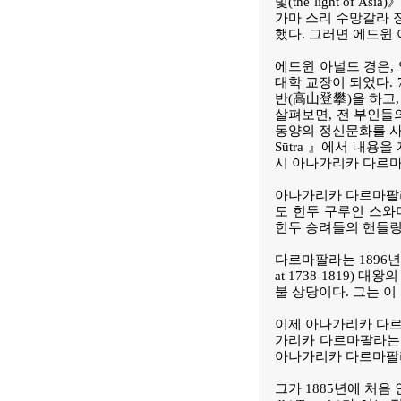
빛(the light o
가마 스리 수망갈라 장로
했다. 그러면 에드윈 
에드윈 아널드 경은,
대학 교장이 되었다.
반(高山登攀)을 하고,
살펴보면, 전 부인들
동양의 정신문화를 사랑했
Sūtra 』에서 내
시 아나가리카 다르마
아나가리카 다르마팔라
도 힌두 구루인 스와미
힌두 승려들의 핸들링에 
다르마팔라는 1896년 
at 1738-1819
불 상당이다. 그는 이
이제 아나가리카 다르
가리카 다르마팔라는 
아나가리카 다르마팔라
그가 1885년에 처음