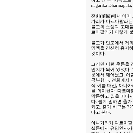
하고 난 후, 처음으
nagarika Dharmapala
전회(前回)에서 이미
가리카 다르마팔라는 브
불교의 소생과 고대불
르마팔라가 이렇게 불
불교가 인도에서 거의
명맥을 간신히 유지하
것이다.
그러면 이런 운동을 
민지가 되어 있었다.
문에서 태어났고, 어릴
공부했다. 전회에서 
식 이름 대신, 아나가
를 의미한다. 다르마팔
막론하고 집을 떠나서
다. 쉽게 말하면 출
키고, 출가 비구는 2
다고 본다.
아나가리카 다르마팔라
실론에서 유명인사가 되