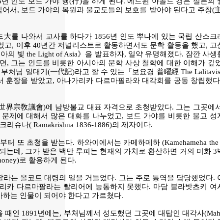
1886년 인도 보드 가야 행(行)을 하게 된다. 에드윈 아놀드 경은 실론의
와 고무에 힘입어서, 보드 가야의 복원과 불교도들의 보호를 받아야 된다고 주창(
大를 나와서 교사를 하다가 1856년 인도 뿌나에 있는 국립 산스크
었고, 이후 40년간 저널리스트로 활동하면서도 문학 활동을 했고, 고
 the Light of Asia》을 발표하자, 일약 유명해졌다. 잠깐 사
면, 그는 인도를 비롯한 아시아의 문학 사상 철학에 대한 이해가 깊
처님 일대기(一代記)라고 할 수 있는『보요경 普曜經 The Lalitavist
에서 훈장을 받았고, 아나가리카 다르마필라와 대각회를 공동 창립했다
(世界宗敎議會)에 남방불교 대표 자격으로 초청받았다. 그는 그곳에서
도의 종교 문제에 대해서 많은 대화를 나누었고, 보드 가야를 비롯한 불교 
Ramakrishna 1836-1886)의 제자이다.
 또 초청을 받는다. 하와이에서는 카메하메하 (Kamehameha the 
받게 되는데, 그가 받은 백만 루피는 현재의 가치로 환산하면 거의 미화 
oney)로 활용하게 된다.
라는 올코트 대령의 일을 거들었다. 그는 주로 통역을 담당했었다. 
리카 다르마팔라는 빨리어에 능통하지 못했다. 마담 블라밧츠키 여
사하는 인물이 되어야 한다고 가르쳤다.
 때인 1891년에는, 부처님께서 성도했던 그곳에 대탑인 대각사(Mah