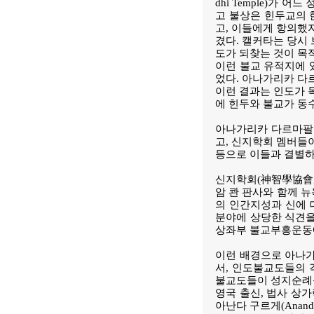
dhi Temple)가
고 불상은 힌두교의 
고, 이들에게 항의했
겼다. 캘커타는 당시
도가 되찾는 것이 목
이런 불교 유적지에 
었다. 아나가리카 다
이런 결과는 인도가 
에 힌두와 불교가 동
아나가리카 다르마팔라
고, 신지학회 멤버들
등으로 이들과 결별하
신지학회(神智學協會, T
암 콴 판사와 함께 
의 인간지성과 신에 
분야에 상당한 식견
상좌부 불교부흥운동에
이런 배경으로 아나
서, 인도불교도들의 
불교도들이 성지순례를
영국 출신, 법사 상가락
아난다 구르게(Anand