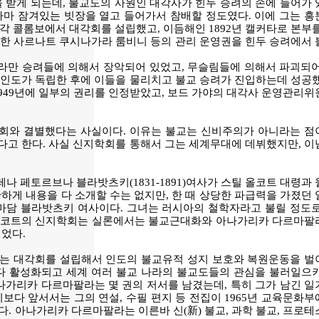
충격을 받게 되는데, 불교도의 사원인 대각사가 힌두 승려의 손에 들어가
나마 잠겨있는 빗장을 열고 들어가서 참배할 정도였다. 이에 그는 흥
각 콜롬보에서 대각회를 설립했고, 이듬해인 1892년 캘커타로 본부를
롯한 사르나트 쿠시나가라 룸비니 등의 관리 운영권을 힌두 승려에서 
브라만 승려들에 의해서 장악되어 있었고, 무슬림들에 의해서 파괴되어
 인도가 독립한 후에 이들을 물리치고 불교 승려가 진입하는데 성공했
 1949년에 일부의 권리를 인정받았고, 보드 가야의 대각사 운영관리
학회와 결별했다는 사실이다. 이유는 불교는 신비주의가 아니라는 점
다고 한다. 사실 신지학회를 통해서 그는 세계무대에 데뷔했지만, 이
계 헬레나 페토르브나 블라밧츠키(1831-1891)여사가 스틸 올코트 대령과
황하게 내용을 다 소개할 수는 없지만, 한 때 상당한 파급력을 가졌던
마담 블라밧츠키 여사이다. 그녀는 러시아의 철학자라고 불릴 정도로
 올코트의 신지학회는 실론에서는 불교근대화와 아나가리카 다르마팔
었다.
는 대각회를 설립해서 인도의 불교유적 성지 보호와 복원운동을 벌
다 활성화되고 세계 여러 불교 나라의 불교도들의 관심을 불러일으키
나가리카 다르마팔라는 몇 권의 저서를 남겼는데, 특히 그가 남긴 일
했고, 이보다 앞서서는 그의 연설, 수필 편지 등 전집이 1965년 교육문화
바 있다. 아나가리카 다르마팔라는 이른바 신(新) 불교, 과학 불교, 프로