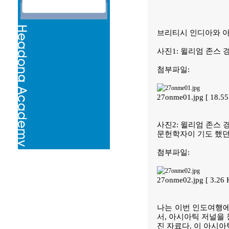
브리티시 인디아와 
사진1: 윌리엄 존스 
첨부파일:
27onme01.jpg [ 18.5
사진2: 윌리엄 존스 경
문헌학자이 기도 했던
첨부파일:
27onme02.jpg [ 3.26
나는 이번 인도여행에
서, 아시아틱 저널을
진 자료다. 이 아시