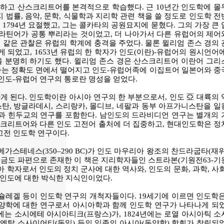
하고 산스크리트어를 본격적으로 학습했다. 근 10년간 인도학에 몰
 법률, 음악, 문학, 식물학과 지리학 관련 책을 쓸 정도로 인도학 
1794년 요절했고, 그는 콜카타의 공원묘지에 묻혔다. 그의 가장 큰
 라틴어가 공통 뿌리라는 것이었고, 더 나아가서 다른 유럽어의 제어
 같은 관찰은 유럽의 학계에 충격을 주었다. 물론 윌리엄 존스 경의 
되었고, 1653년 유럽의 한 학자가 인도(이란)-유럽어의 원시언어
을 분명히 하기도 했다. 윌리엄 존스 경은 산스크리트어 이란어 그리
다는 정확도 면에서 떨어지고 인도-유럽어족에 이집트어 일본어와 중
인도-유럽어 연구의 통로란 명성을 얻었다.
하게 된다. 인도학이란 아시아 연구의 한 부분으로서, 인도 亞 대륙의
스탄, 방글라데시, 스리랑카, 몰디브, 네팔과 동부 아프가니스탄을 
과 힌두교의 연구를 포함한다. 남인도의 드라비디언 연구는 별개의 
스크리트어와 다른 인도 고전어 출처에 더 집중하고, 현대인도학은 정
고전 인도학 연구이다.
스테네스(350–290 BC)가 인도 마우리아 왕조의 찬드라굽타(재위
. 지금도 파편으로 존재한 이 책은 지리학자들인 스트라본(기원전63-
시아 학자로서 인도의 정치 군사에 대한 역사와, 인도의 문화, 과학, 사
 인도에 대한 박식한 지식인이었다.
 슐레겔 등이 인도학 연구의 개척자들이다. 19세기에 이르면 인도학은
동양학에 대한 연구로서 아시아학과 함께 인도학 연구가 나타나게 되었
년에는 소시에테 아시아티크(프랑스)가, 1824년에는 로열 아시아틱 
오리엔탈 소사이어티(독일) 등의 일종의 아시아(동양학) 학회가 창립되