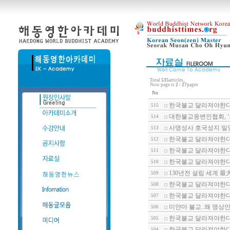
Total
535
articles,
Now page is
2
/
27
pages
No
한국불교 달라져야한다-
515
대한불교웅변인협회, 
514
사명성사 호국성지 밀
513
한국불교 달라져야한다-
512
한국불교 달라져야한다-
511
한국불교 달라져야한다-
510
130년전 설립 세계 
509
한국불교 달라져야한다-
508
한국불교 달라져야한다
507
미얀마 불교..왜 명상
506
한국불교 달라져야한다-
505
한국불교 달라져야한다-
504