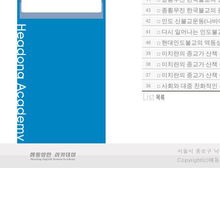
종횡무진 한국불교의 원
43
인도 신불교운동(나바야
42
다시 일어나는 인도불교
41
현대인도불교의 역동
40
이치란의 종교가 산책
39
이치란의 종교가 산책 
38
이치란의 종교가 산책 
37
사회와 대중 친화적인 
36