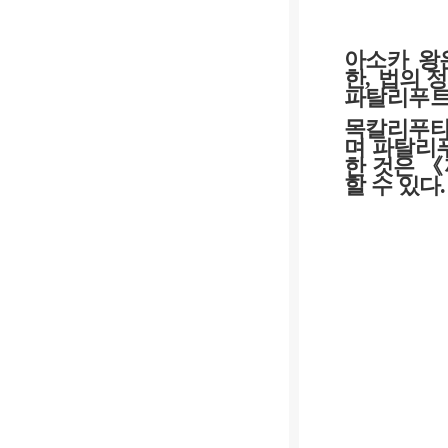
아소카 왕
한
,
법의 
파탈리푸트
목칼리푸타
며 파탈리
한 것은
《
할 수 있다
.