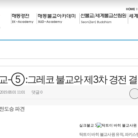
5
-⑤ :그레코 불교와 제3차 경전 
19.08.01 11:01
댓글 0
 전도승 파견
실크불교 5
탁트이 바히 불교사원 유적, 파키스