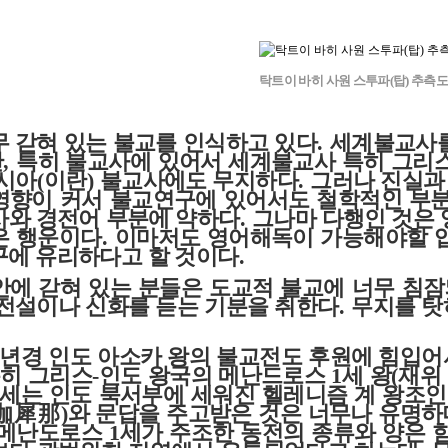
탁트이 바히 사원 스투파(탑) 추측도
무 갇혀 있는 불교를 인식하고 있다
.
세계불교사를
만
,
특히 불교사에 있어서 세계불교사 특히 그리
시아
(
이란
)
불교사에도 무지하다
.
그러나 진실과
영향이 커서 불교연구에 있어서도 철학적인 부분
사와 경전어 부분에 약하다
.
그나마 다행인 것은 
은 행운이다
.
이마저도 영어해독이 가능해야할 
구에 유리하다고 할 것이다
.
안에 갇혀 있는 분들은 도교적 불교에 너무 침
 전설이나 신화를 듣는 기분을 취한다
.
무지를 탓
년경 인도 아소카 왕의 불교전도 후원에 힘입어
히 그리스
-
인도 왕국의 메난드로스
1
세 왕
(
재위
세는 인도 북서부에 세워진 헬레니즘 계 왕조인
伽犀那
)
와 문답을 주고받은 것은 너무나 유명하
메난도로스
1
세가 주조한 동전의 종류와 양은 