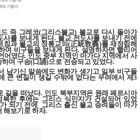
개의 기둥. 제
0개의 기둥이
드 즉 그레코
(
그리스불교
)
불교로 다시 돌아가
전도사를 보내게 된다
.
불교 전도사를 보내기 전에
르침과 불교의 정통교의
(
正統敎義
)
를 재정립해
하여 비구들을 보내게 된다
.
설명하자면 빨리어
 언어였다
.
인도 중부 지역인 마가다 지역에서 사
송하여 구송
(
口誦
)으로
전승되고 있었다
.
서 남기신 말씀에도 변화가 생기고 일부 비구들
 큰 변질이 생길 수밖에 없다는 우려에서 제
3
로 길을 떠났다
.
인도 북부지역은 원래 페르시아
정복한 후에는 그리스 식민지가 건설되어 있었
가 되기 전에 그리스 출신 불교 승려들이 마가
서 해보기로 하자
.