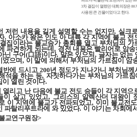
파트나 박물관에 보관되어 있는 80
3차 결집이 열렸던 대회의장은 8
사용된 큰 건물이었다고 한다.
런 저런 내용을 길게 설명할 수는 없지만
,
실크로
자
.
아소카 왕은 인도 아 대륙 각 지역에 불교 
전결집이라는 불교승가 총회를 열고 부처님의 가
역에 파견하게 되는데
,
경전 내용은 빨리어로 암송
아닌 구어
(
口語
)
이다
.
말은 있으되
,
글자는 없는
이었으며
,
이 말에 의해서 부처님의 가르침이 암
열반에 드시고
200
년 정도가 지나가니 부처님께
해석을 하는 등
,
자칫하다가는 부처님의 가르침에
집이 열린 것이다
.
 열리고 난 다음에 불교 전도 승들이 각 지역으
들이 살고 있었고
,
그리스의 알렉산더 대왕이 
로 이 지역에 불교가 전파되었고
,
이미 불교전도
인 파탈리푸트라에 와 있었다
.
이 야기는 차회에
불교연구원장
>