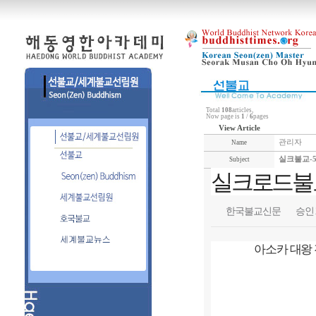
Total
108
articles,
Now page is
1
/
6
pages
View Article
관리자
Name
실크불교-
Subject
실크로드불교
한국불교신문
승인 20
아소카 대왕