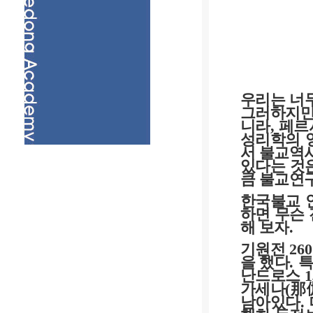
우리는 너
그러하지
니라
,
페르
성리학의 
서 불교역
있다는 것
큼 불교연
한국불교 
하면 무슨
해 보자
.
기원전
260
을 했다
.
특
난드로스
1
가세나
(
那
남아있다
.