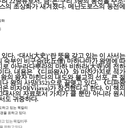
무려
22
종류로서
,
금
·
은
·
구리
3
종의 동전을 주조
·
스의 초상화가 새겨졌다
.
메난도로스의 동전에
화
 있다
. ‘
대사
(
大史
)’
란 뜻을 갖고 있는 이 사서는
의 숙부인 비구승
(
比丘僧
)
마하나마가 왕명에 따
지로 아누라다뿌라의 마하 비하라
(
大寺
)
에 전하
것이다
.
내용은
《
디파왕사
》
와 마찬가지로 석가
왕의 왕자 마힌다의 내도와 불교의 선포
,
큰 절
나 왕의 사망
(352)
으로 끝맺고 있다
.
《
디파왕
너온 비자야
(Vijaya)
가 창건했다고 한다
.
이 책의
고대사의 자료로서 가치가 클 뿐만 아니라 원시
서도 귀중하다
.
하고 있는 목칼리푸
을 표하고 있다
.