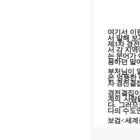
여기서 이
서 말해 보
제
3
차 경
서 각 지
는 문어가 
용하던 말
부처님이 
은 엉뚱한 
차 경전결
경전결집이
계의 사람
다
.
그러므
다의 수도
보검
<
세계