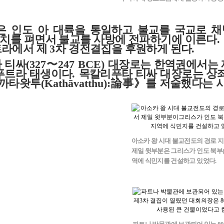
은 인도 아 대륙을 통일하고 불교를 국교로 
정치를 펴면서 불교를 사방에 전파하기에 이른다
.
라에서 제
3
차 경전결집을 후원하게 된다
.
 티싸
(327
〜
247 BCE)
대장로는 한역권에서는 
푸트라 태생이다
.
목칼리푸타 티싸 대장로는 상
까타왓투
(Kathāvatthu):
論事》
를 저술했다는 
아소카 왕 시대 불교전도의 경로 지
제일 윗부분은 그리스가 인도 북부
역에 식민지를 건설하고 있었다.