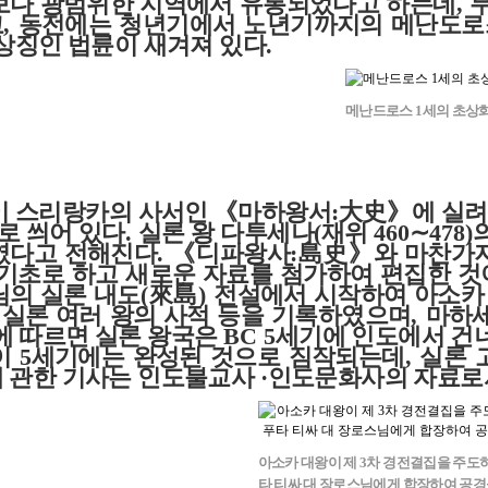
보다 광범위한 지역에서 유통되었다고 하는데
,
고
,
동전에는 청년기에서 노년기까지의 메난도로
 상징인 법륜이 새겨져 있다
.
메난드로스 1세의 초상
이 스리랑카의 사서인
《
마하왕서
:
大史》
에 실려
로 씌어 있다
.
실론 왕 다투세나
(
재위
460
∼
478)
였다고 전해진다
.
《
디파왕사
:
島史》
와 마찬가
 기초로 하고 새로운 자료를 첨가하여 편집한 
님의 실론 내도
(
來島
)
전설에서 시작하여 아소카 
 실론 여러 왕의 사적 등을 기록하였으며
,
마하세
에 따르면 실론 왕국은
BC 5
세기에 인도에서 건
이
5
세기에는 완성된 것으로 짐작되는데
,
실론 
 관한 기사는 인도불교사
·
인도문화사의 자료로
아소카 대왕이 제 3차 경전결집을 주도
타 티싸 대 장로스님에게 합장하여 공경