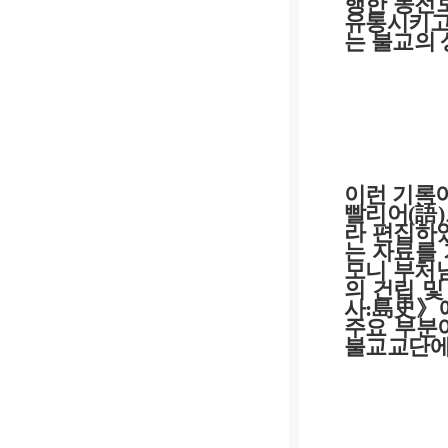
행한 동전
유통시키
는 불교의
이런 기록
빨리어
(
語
)
라 편집하
는 자료를
모니 부처
의 건립 및
사
:
島史》
주요 부분
불교교단에