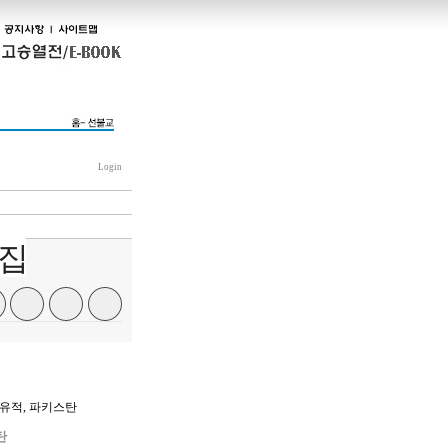
Login
결집
기
프
메
글
사
린
일
씨
공
트
보
키
유
내
우
하
기
기
기
탄