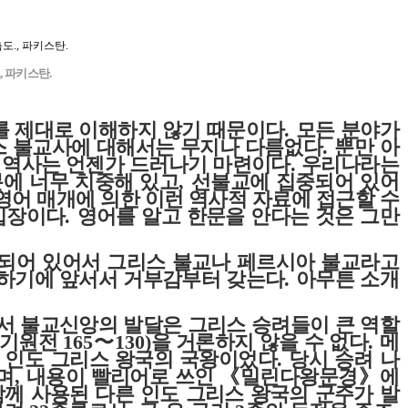
, 파키스탄.
 제대로 이해하지 않기 때문이다
.
모든 분야가
스 불교사에 대해서는 무지나 다름없다
.
뿐만 아
 역사는 언젠가 드러나기 마련이다
.
우리나라는
에 너무 치중해 있고
,
선불교에 집중되어 있어
영어 매개에 의한 이런 역사적 자료에 접근할 수
입장이다
.
영어를 알고 한문을 안다는 것은 그만
잠되어 있어서 그리스 불교나 페르시아 불교라고
하기에 앞서서 거부감부터 갖는다
.
아무튼 소개
서 불교신앙의 발달은 그리스 승려들이 큰 역할
 기원전
165
〜
130)
을 거론하지 않을 수 없다
.
메
 인도 그리스 왕국의 국왕이었다
.
당시 승려 나
며
,
내용이 빨리어로 쓰인
《
밀린다왕문경
》
에
함께 사용된 다른 인도 그리스 왕국의 군주가 발