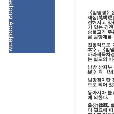
《
범망경
》
제십
(
梵網經
전해지고 있
기 있는 경
승불교가 주
곧 범망계를
전통적으로 
本
)
》
,
《
범
바라제목차
는 별도의 이
남방 상좌부
經
)
》
과
《
범
범망경이란 
으로 되어 
동아시아 불
에 의한다
.
율장
(
律藏
,
터 필요에 