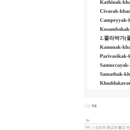
Kathinak-kh
Civarak-kha
Campeyyak-
Kosambakak
2.
쭐라박가
(
Kammak-kha
Parivasikak
Samuccayak-
Samathak-kh
Khuddakavat
No
인도의 종교와 불교 이
108