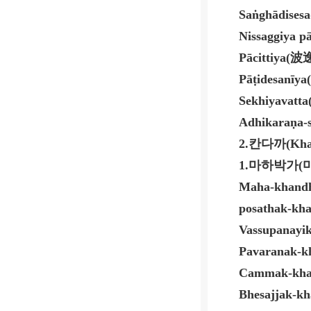
Saṅghādisesa
Nissaggiya pā
Pācittiya(
波
Pāṭidesanīya(
Sekhiyavatta
Adhikaraṇa-
2.
칸다까
(Kh
1.
마하박가
(
Maha-khand
posathak-kh
Vassupanayi
Pavaranak-k
Cammak-kha
Bhesajjak-k