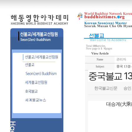
Total
108
articles,
Now page is
1
/
6
pages
View Article
관리자
Name
중국 13경-
Subject
중국불교 1
한국불교신문
승인 20
대승계(大乘