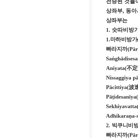
전승된 것들
상좌부
,
동아
상좌부는
1.
숫따비방
1.
마하비방가
빠라지까
(Pār
Saṅghādisesa
Aniyata(
不定
Nissaggiya pā
Pācittiya(
波
Pāṭidesanīya(
Sekhiyavatta
Adhikaraṇa-
2.
빅쿠니비
빠라지까
(Pār