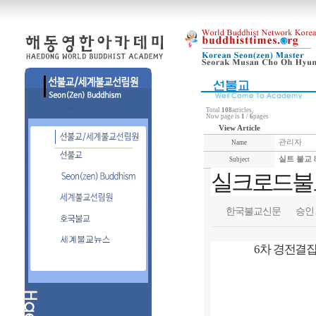
Total
108
articles,
Now page is
1
/
6
pages
View Article
관리자
Name
실트 불교 8
Subject
실크로드불교
한국불교신문
승인 20
6차 경전결