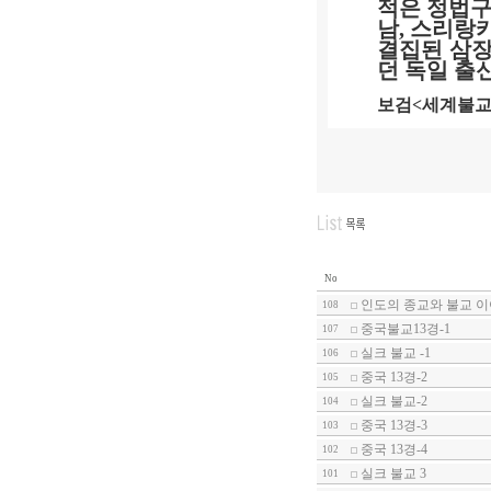
적은 정법
남
,
스리랑
결집된 삼
던 독일 출
보검
<
세계불
No
인도의 종교와 불교 이
108
중국불교13경-1
107
실크 불교 -1
106
중국 13경-2
105
실크 불교-2
104
중국 13경-3
103
중국 13경-4
102
실크 불교 3
101