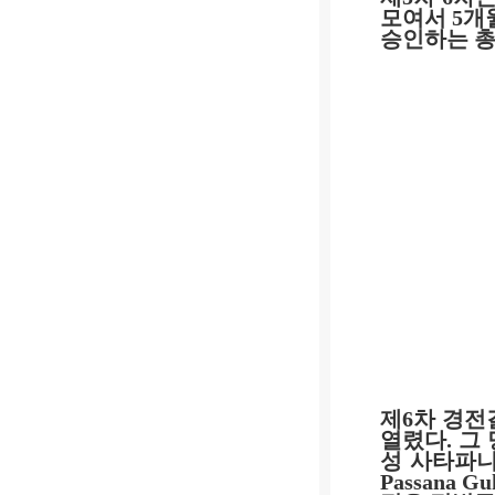
모여서
5
개
승인하는 
제
6
차 경
열렸다
.
그
성 사타파
Passana Gu