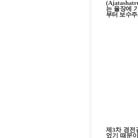
(Ajatashat
는 율장에 
부터 보수주
제
3
차 경전
었기 때문