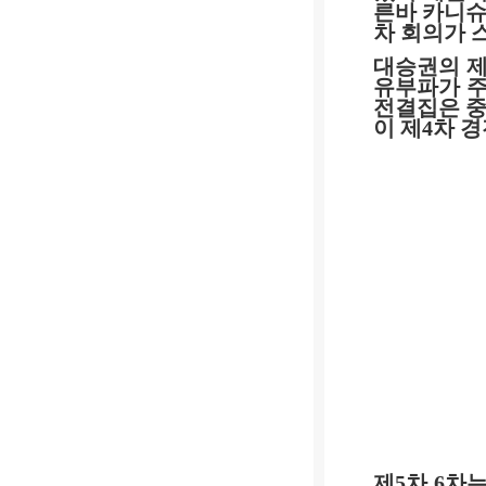
른바 카니슈
차 회의가 
대승권의 
유부파가 
전결집은 
이 제
4
차 
제
5
차
6
차는