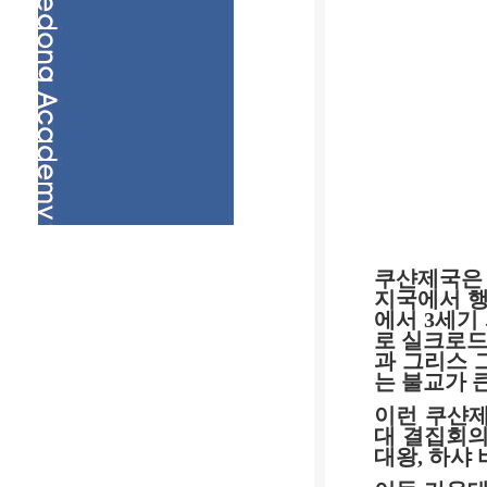
쿠샨제국은
지국에서 행
에서
3
세기
로 실크로드
과 그리스 
는 불교가 
이런 쿠샨제
대 결집회의
대왕
,
하샤 