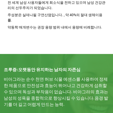
전 세계 남성 사용자들에게 희소식을 전하고 있으며 남성 건강관
리의 선두주자가 되었습니다.
주성분은 실데나필 구연산염입니다. , 약 40%의 절대 생체이용
률.
약동학 매개변수는 권장 용량 범위 내에서 용량에 비례합니다.
조루증:오랫동안 유지하는 남자의 자존심
으
비아그라는 순수 천연 허브 식물 에센스를 사용하여 정제
제
 안
한 제품으로 안전성과 효능이 뛰어나고 건강하게 섭취할
고
오
수 있으며 독성과 부작용이 없습니다. 비아그라의 효과는
바
성
남성의 성욕을 종합적으로 향상시킬 수 있습니다.음경 발
에
 건
기를 더 길고 어렵게 만드는 능력.
성