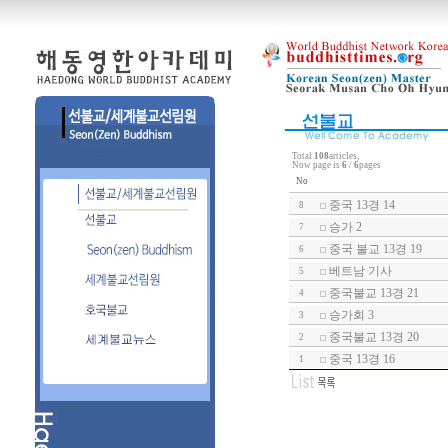
Total
108
articles,
Now page is
6
/
6
pages
No
중국 13경 14
8
승가 2
7
중국 불교 13경 19
6
베트남 기사
5
중국불교 13경 21
4
승가회 3
3
중국불교 13경 20
2
중국 13경 16
1