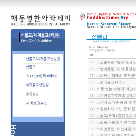
Total
108
articles,
Now page is
5
/
6
pages
No
고불총림 “좋은 세상 
28
쌍계총림 “다시 용맹심
27
해제는 결제의 또 다른
26
중국불교13경-1
25
'문 없는 수행처' 백담
24
대한불교조계종 종정예
23
14대 조계종 종정 재 
22
원로회의 아닌 종회 
21
삼독(三毒) 불길 잡는
20
스승과 함께 지킨 ‘정
19
해인총림 “허송세월 하
18
조계종 제14대 종정에
17