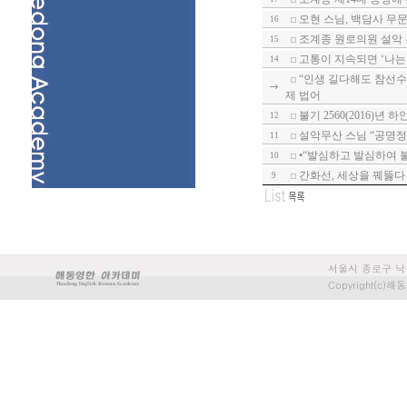
오현 스님, 백담사 무
16
조계종 원로의원 설악
15
고통이 지속되면 ‘나는
14
“인생 길다해도 참선수
제 법어
불기 2560(2016)년
12
설악무산 스님 “공명정
11
•“발심하고 발심하여 
10
간화선, 세상을 꿰뚫다
9