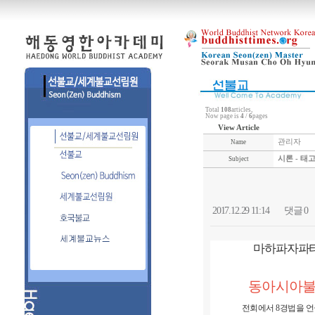
Total
108
articles,
Now page is
4
/
6
pages
View Article
관리자
Name
시론 - 태
Subject
2017.12.29 11:14
댓글 0
마하파자파티
동아시아불
전회에서 8경법을 언