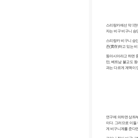
스리랑카에선 약 1천년
자는 비구 비구니 승
스리랑카 비구니 승단
존(實存)하고 있는 
동아시아라고 하면 중
만, 베트남 불교도 
과는 다르게 계맥이 
연구에 의하면 상좌부
이다. 그러므로 이들
게 비구니계를 준다면