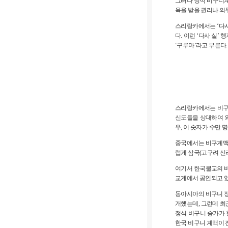
그러나 정식 비구니계
육을 받을 권리나 의
스리랑카에서는 ‘다사 
다. 이런 ‘다사 실’
‘구루마’라고 부른다.
스리랑카에서는 비구들
신도들을 상대하여 외
우, 이 숫자가 수만 
중국에서는 비구계맥이
럽게 삼국(고구려 신
여기서 한국불교의 비
교계에서 공인되고 있
동아시아의 비구니 정
개했는데, 그런데 최
정식 비구니 승가가 
한국 비구니 계맥이 