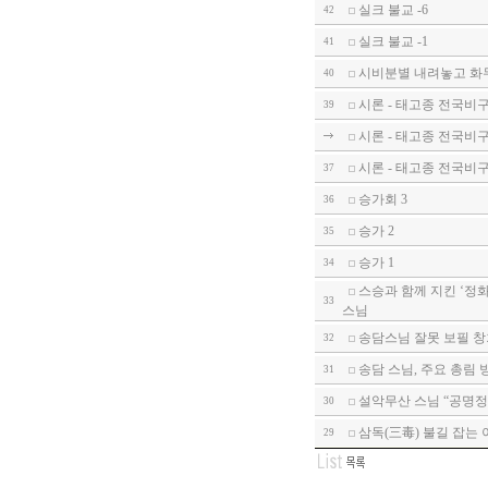
실크 불교 -6
42
실크 불교 -1
41
시비분별 내려놓고 화
40
시론 - 태고종 전국비구니
39
시론 - 태고종 전국비
시론 - 태고종 전국비
37
승가회 3
36
승가 2
35
승가 1
34
스승과 함께 지킨 ‘정
33
스님
송담스님 잘못 보필 창
32
송담 스님, 주요 총림
31
설악무산 스님 “공명정
30
삼독(三毒) 불길 잡는
29