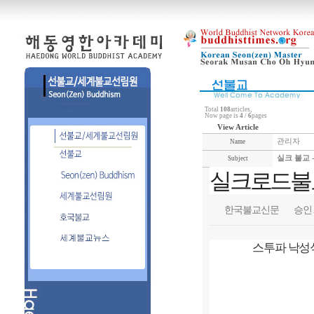
Total
108
articles,
Now page is
4
/
6
pages
View Article
관리자
Name
실크 불교 -
Subject
실크로드불교
한국불교신문
승인 20
스투파 낙성식