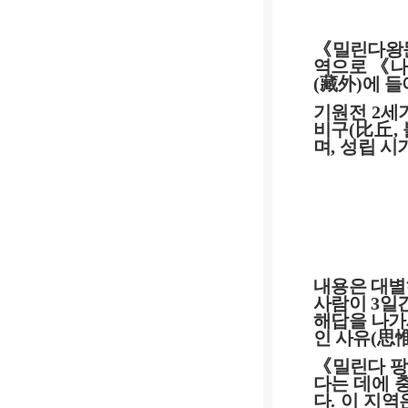
《
밀린다왕
역으로
《
나
(
藏外
)
에 들
기원전
2
세
비구
(
比丘
,
며
,
성립 시
내용은 대
사람이
3
일
해답을 나가
인 사유
(
思
《
밀린다 
다는 데에 
다
.
이 지역