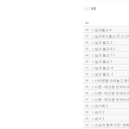
No
실크불교-4
48
실크로드불교-① 소그
47
실크 불교-2
46
실크 불교 8-3
45
실크 불교 7-1
44
실크 불교 3
43
실크 불교 -6
실크 불교 -1
41
시비분별 내려놓고 화
40
시론 - 태고종 전국비구니
39
시론 - 태고종 전국비
38
시론 - 태고종 전국비
37
승가회 3
36
승가 2
35
승가 1
34
스승과 함께 지킨 ‘정
33