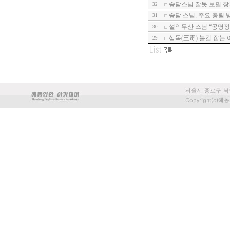
송담스님 잘못 보필 창
32
송담 스님, 주요 총림
31
설악무산 스님 “공명정
30
삼독(三毒) 불길 잡는
29