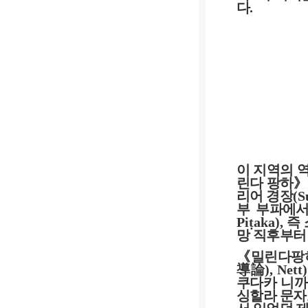
다
.
이 지역의 
린다 팡하
》
리어 경장
(S
부 부파에서
Piṭaka),
즉
망 직후부터
《
밀린다팡
導論
), Nett)
쿠다카 니
싱할라 문자