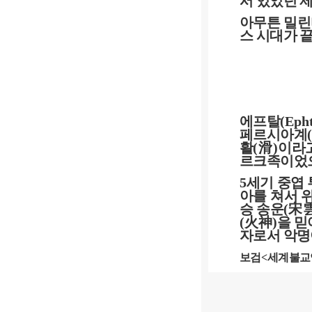
서 있었던 
아무튼 밀린
스 시대가 
에프탈
(Epht
페르시아계
(
활
(
滑
)
이라
르크족이었
5
세기 중엽
아를 쳐서 
승 송운
(
宋
(
火神
)
을 
자로서 악명
보검
<
세계불교