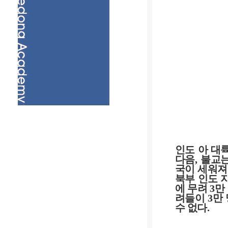
인도 아 대
다음
,
불교는
국이 세워져
북부 인도 
에 무려
3
만
려들이
3
만
수 없다
.