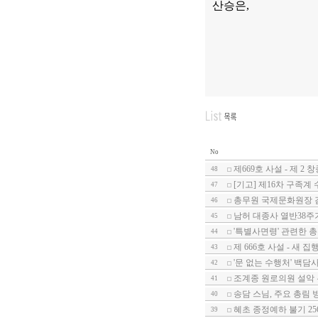
산승은
,
No
제669호 사설 - 제 
48
[기고] 제16차 구족계
47
총무원 국제문화원장 
46
남허 대종사 열반38주
45
'특별사면령' 관련한 총무
44
제 666호 사설 - 새 
43
'문 없는 수행처' 백담
42
조계종 원로의원 설악
41
송담 스님, 주요 총림
40
혜초 종정예하 불기 25
39