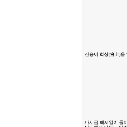
산승이 회상
(
會上
)
을
다시금 해제일이 돌