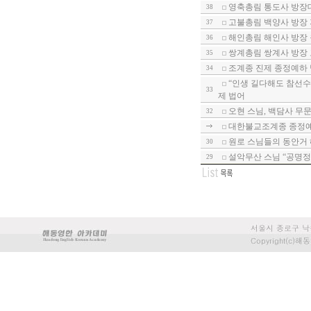
영축총림 통도사 방장
38
고불총림 백양사 방장
37
해인총림 해인사 방장
36
쌍계총림 쌍계사 방장
35
조계종 진제 종정예하 
34
“인생 길다해도 참선수
33
제 법어
오현 스님, 백담사 무
32
대한불교조계종 종정예
원로 스님들의 동안거 
30
설악무산 스님 “공명정
29