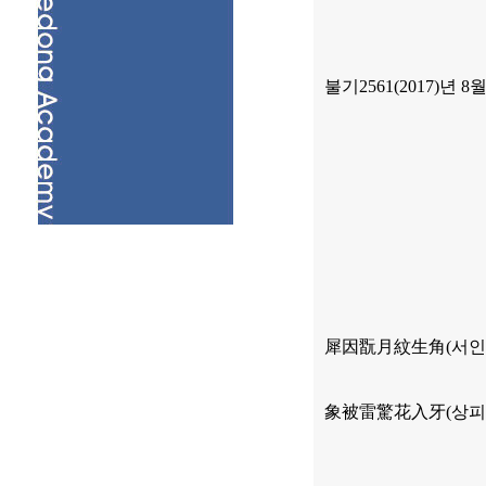
불기
2561(2017)
년
8
犀因翫月紋生角
(
서인
象被雷驚花入牙
(
상피