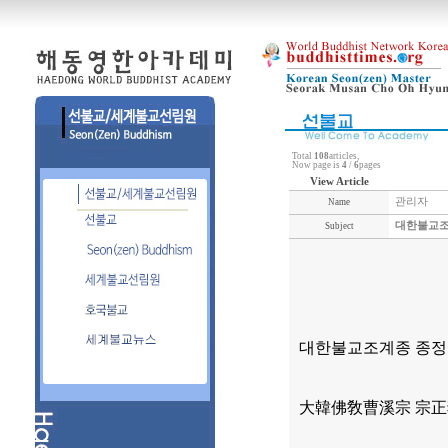
Total
108
articles,
Now page is
4
/
6
pages
View Article
관리자
Name
대한불교조
Subject
대한불교조계종 종정
大韓佛敎曹溪宗 宗正