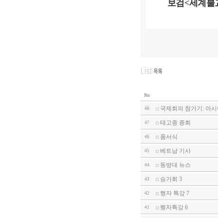
보검
<
세계불
No
국제회의 참가기: 아
48
태고종 종회
47
품서식
46
베트남 기사
45
동방대 뉴스
44
승가회 3
43
행자 특강 7
42
행자특강 6
41