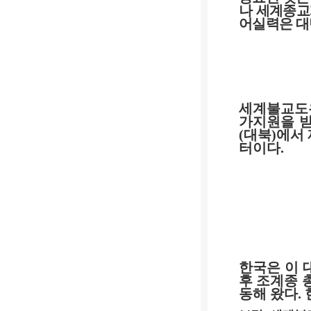
나 세계종교
어실력은 
세계불교도
가지원을 
(
대북
)
에서 
터이다
.
한국은 이 
후 조계종
동해 왔다
.