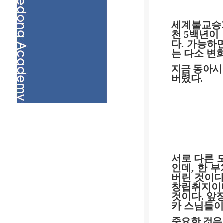
세계불교승
천
5
백년이
다
.
가능하면
는 다소 변
지금 동아시
버렸다
.
서로 다른 
인데
,
한 부
버린 것이
창립취지이
것이다
.
앞
카 스님들
중요한 것은