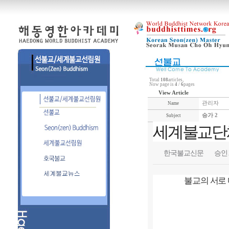
Total
108
articles,
Now page is
4
/
6
pages
View Article
관리자
Name
승가 2
Subject
세계불교단
한국불교신문
승인 20
불교의 서로