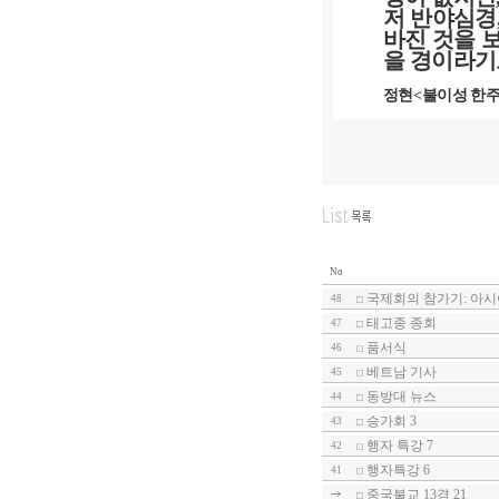
저 반야심경
바진 것을 
을 경이라기
정현
<
불이성 한
No
국제회의 참가기: 아
48
태고종 종회
47
품서식
46
베트남 기사
45
동방대 뉴스
44
승가회 3
43
행자 특강 7
42
행자특강 6
41
중국불교 13경 21