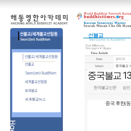
Total
108
articles,
Now page is
4
/
6
pages
View Article
관리자
Name
중국불교 1
Subject
중국불교 1
한국불교신문
승인 20
중국 후한(동