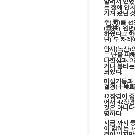
알려져 있었
는 절에 안
가져 왔던 
주
(
周
)
를 선
(
垂拱
)
원년
하였다고 한
년
)
두 차례
안사
(
녹산
)
는 난을 피
나한상과
, 2
거나 불타는
되었다
.
마섭가등과
결경
(
十地
42
장경이 중
어서
42
장경
것은 아니다
명하다
.
지금 까지 
이 읽히는
1
경이 없지만