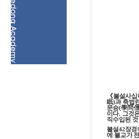
《
불설사십
眠
)
과 축법
문승
(
學問
이다
.
그것은
직수입된 것
불설
42
장경
에 불교가 