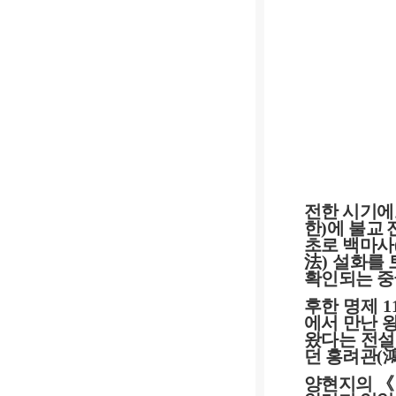
전한 시기에
한
)
에 불교
초로 백마사
法
)
설화를 
확인되는 중
후한 명제
1
에서 만난 
왔다는 전설
던 홍려관
(
양현지의
《