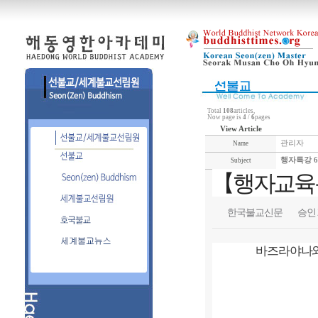
Total
108
articles,
Now page is
4
/
6
pages
View Article
관리자
Name
행자특강 6
Subject
【행자교육
한국불교신문
승인 20
바즈라야나와 