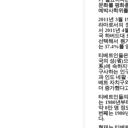
문화를 평화롭
예박사학위를
2011
년
3
월
1
라마로서의 
서
2011
년
4
국 하버드대
선택해서 뭔가
는
37.4%
를 
티베트인들은
국의 성
(
省
)
으
系
)
에 속하지
구사하는 인
과 인도 네팔
베트 자치구
더 증가했다
티베트인들의
는
1980
년부
약
8
만 명 정
번째는
1980
다
.
현재는 티베트