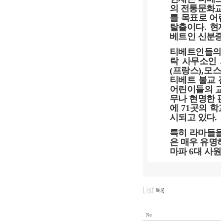
의 전통문화교
를 목표로 어
탈출이다
.
현
베트인 신분
티베트인들의 
락 사무소인
(
프랑스
),
모
티베트 불교
어린이들의 
무나 현명한
에
71
곳의 학
시되고 있다
.
특히 라마들을
은 매우 유명
마파
6
대 사
No