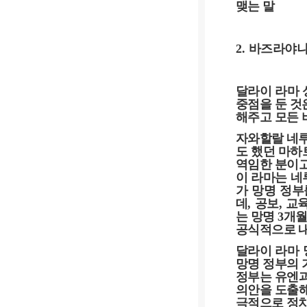
맺는 말
2.
바즈라야
달라이 라마 
중점을 둔 것
해주고 모든 
자와할랄 네
도 했던 마
역임한 분이고
이 라마는 네
가 망명 정
데
,
공보
,
교
는 망명
3
개월
공식적으로 
달라이 라마
망명 정부의
정부는 유엔
의안을 도출해
극적으로 정