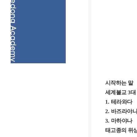
시작하는 말
세계불교
3
대
1.
테라와다
2.
바즈라야
3.
마하야나
태고종의 위