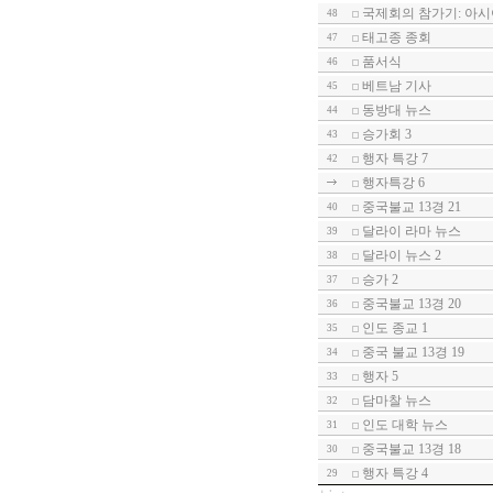
국제회의 참가기: 아
48
태고종 종회
47
품서식
46
베트남 기사
45
동방대 뉴스
44
승가회 3
43
행자 특강 7
42
행자특강 6
중국불교 13경 21
40
달라이 라마 뉴스
39
달라이 뉴스 2
38
승가 2
37
중국불교 13경 20
36
인도 종교 1
35
중국 불교 13경 19
34
행자 5
33
담마찰 뉴스
32
인도 대학 뉴스
31
중국불교 13경 18
30
행자 특강 4
29