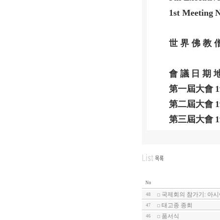
1st Meeting
N
世 界 佛 教 
會 議
日 期
第一屆大會
1
第二屆大會
1
第三屆大會
1
No
국제회의 참가기: 아
48
태고종 종회
47
품서식
46