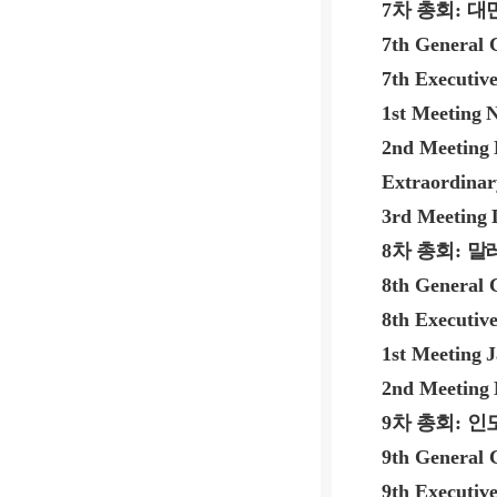
7
차 총회
:
대
7th General 
7th Executiv
1st Meeting
N
2nd Meeting
Extraordinar
3rd Meeting
8
차 총회
:
말
8th General 
8th Executiv
1st Meeting
J
2nd Meeting
9
차 총회
:
인
9th General 
9th Executiv