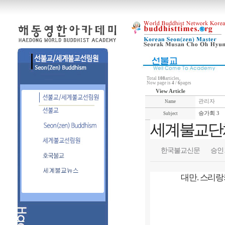
Total
108
articles,
Now page is
4
/
6
pages
View Article
관리자
Name
승가회 3
Subject
세계불교단
한국불교신문
승인 20
대만. 스리