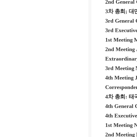
2nd General 
3
차 총회
;
대
3rd General 
3rd Executiv
1st Meeting
M
2nd Meeting
Extraordinar
3rd Meeting
4th Meeting
Corresponde
4
차 총회
:
태
4th General 
4th Executiv
1st Meeting
N
2nd Meeting