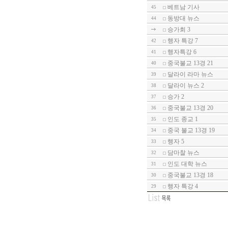
베트남 기사
45
동방대 뉴스
44
승가회 3
행자 특강 7
42
행자특강 6
41
중국불교 13경 21
40
달라이 라마 뉴스
39
달라이 뉴스 2
38
승가 2
37
중국불교 13경 20
36
인도 종교 1
35
중국 불교 13경 19
34
행자 5
33
담마찰 뉴스
32
인도 대학 뉴스
31
중국불교 13경 18
30
행자 특강 4
29