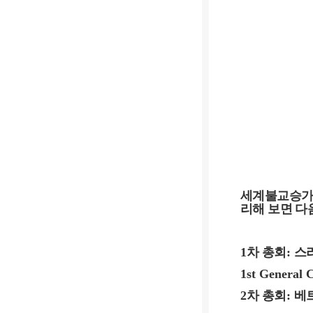
세계불교승
리해 보면 다
1
차 총회
:
스
1st General 
2
차 총회
:
베