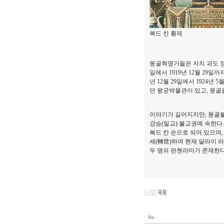
복드 칸 황제
몽골혁명가들은 자치 과도 정부국
일에서 1919년 12월 29일
년 12월 29일에서 1924
던 왕궁박물관이 있고, 몽골
이야기가 길어지지만, 몽골
강승(밀교) 불교권에 속한다
복드 칸 순으로 되어 있으며
세(轉世)하여 현재 달라이 라
두 명의 판첸라마가 존재한다
No