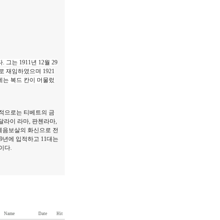
는 1911년 12월 29
수로 재임하였으며 1921
내에는 복드 칸이 머물렀
교적으로는 티베트의 금
달라이 라마, 판첸라마,
관세음보살의 화신으로 전
9년에 입적하고 11대는
이다.
Name
Date
Hit