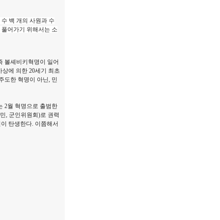
 수 백 개의 사원과 수
 풀어가기 위해서는 소
명 즉 볼셰비키혁명이 일어
상에 의한 20세기 최초
도한 혁명이 아닌, 민
는 2월 혁명으로 출범한
민, 군인위원회)로 권력
소련이 탄생한다. 이쯤해서