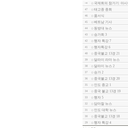
국제회의 참가기: 아
태고종 종회
47
품서식
46
베트남 기사
45
동방대 뉴스
44
승가회 3
43
행자 특강 7
42
행자특강 6
41
중국불교 13경 21
40
달라이 라마 뉴스
39
달라이 뉴스 2
38
승가 2
37
중국불교 13경 20
36
인도 종교 1
35
중국 불교 13경 19
34
행자 5
33
담마찰 뉴스
32
인도 대학 뉴스
31
중국불교 13경 18
30
행자 특강 4
29