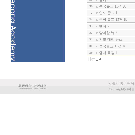
중국불교 13경 20
36
인도 종교 1
중국 불교 13경 19
34
행자 5
33
담마찰 뉴스
32
인도 대학 뉴스
31
중국불교 13경 18
30
행자 특강 4
29