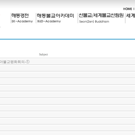
Subject
시아불교평화회의-①