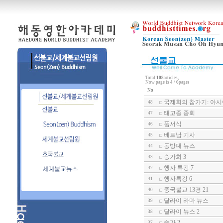
Total
108
articles,
Now page is
4
/
6
pages
No
국제회의 참가기: 아
48
태고종 종회
47
품서식
46
베트남 기사
45
동방대 뉴스
44
승가회 3
43
행자 특강 7
42
행자특강 6
41
중국불교 13경 21
40
달라이 라마 뉴스
39
달라이 뉴스 2
38
승가 2
37