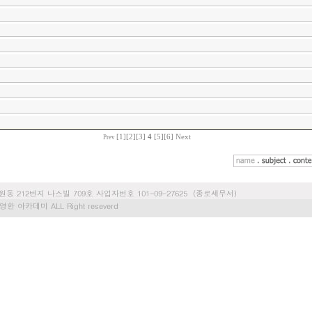
[1]
[2]
[3]
4
[5]
[6]
Next
Prev