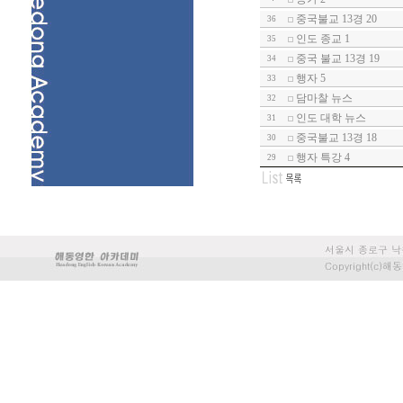
중국불교 13경 20
36
인도 종교 1
35
중국 불교 13경 19
34
행자 5
33
담마찰 뉴스
32
인도 대학 뉴스
31
중국불교 13경 18
30
행자 특강 4
29