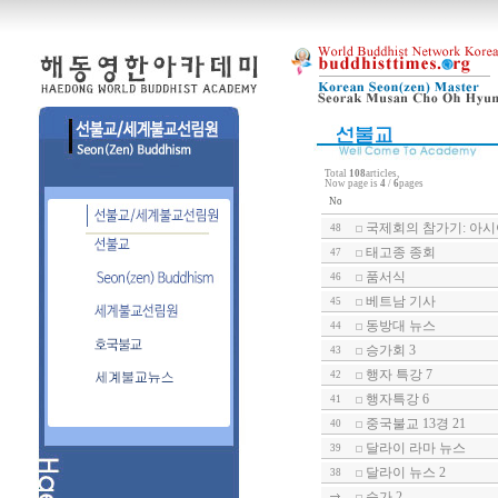
Total
108
articles,
Now page is
4
/
6
pages
No
국제회의 참가기: 아
48
태고종 종회
47
품서식
46
베트남 기사
45
동방대 뉴스
44
승가회 3
43
행자 특강 7
42
행자특강 6
41
중국불교 13경 21
40
달라이 라마 뉴스
39
달라이 뉴스 2
38
승가 2