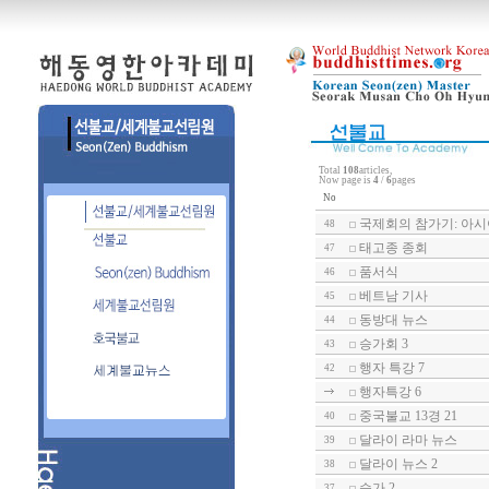
Total
108
articles,
Now page is
4
/
6
pages
No
국제회의 참가기: 아
48
태고종 종회
47
품서식
46
베트남 기사
45
동방대 뉴스
44
승가회 3
43
행자 특강 7
42
행자특강 6
중국불교 13경 21
40
달라이 라마 뉴스
39
달라이 뉴스 2
38
승가 2
37