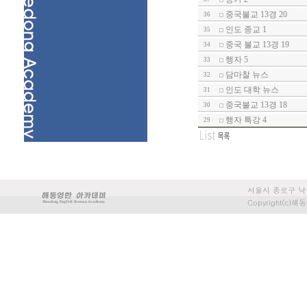
중국불교 13경 20
36
인도 종교 1
35
중국 불교 13경 19
34
행자 5
33
담마찰 뉴스
32
인도 대학 뉴스
31
중국불교 13경 18
30
행자 특강 4
29