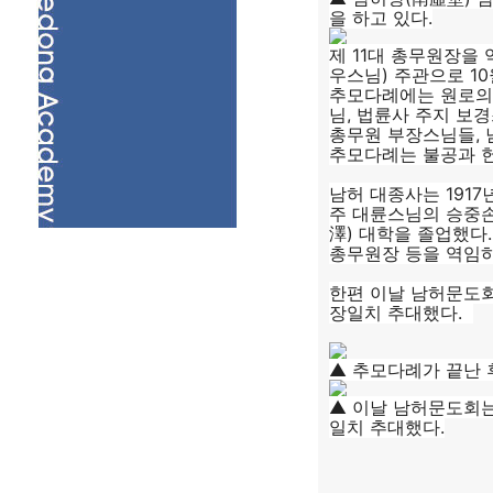
을 하고 있다.
제 11대 총무원장을
우스님) 주관으로 10
추모다례에는 원로의원
님, 법륜사 주지 보
총무원 부장스님들, 
추모다례는 불공과 
남허 대종사는 191
주 대륜스님의 승중손
澤) 대학을 졸업했다
총무원장 등을 역임하고 
한편 이날 남허문도회
장일치 추대했다.
▲ 추모다례가 끝난 
▲ 이날 남허문도회는
일치 추대했다.