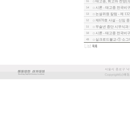
태고종, 회고와 전망(3)
55
시론 - 태고종 전국비
54
논설위원 칼럼 - 제 1
53
제670호 사설 - 신임
52
무술년 종단 시무식과
51
시론 - 태고종 전국비구니
50
실크로드불교-① 소그
49