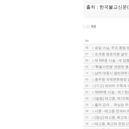
출처 :
한국불교신문(htt
No
송담 스님, 주요 총림
68
조계종 원로의원 설악
67
제 666호 사설 - 새 
66
'특별사면령' 관련한 총무
65
남허 대종사 열반38주
총무원 국제문화원장 
63
[기고] 제16차 구족계
62
제669호 사설 - 제 
61
[칼럼] 태고종, 제13
60
율의 강의 ... 최상승 
59
시론 - 태고종 전국비
58
[영상] 태고종, 회고와 전
57
태고종, 회고와 전망 (2
56