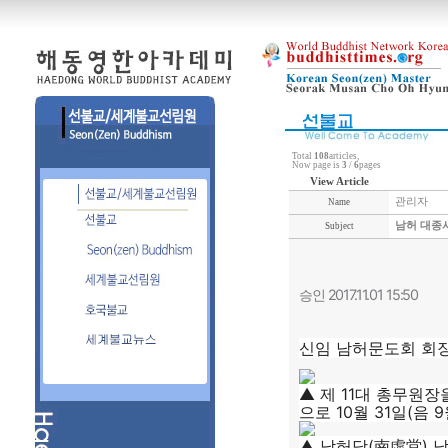
Total
108
articles,
Now page is
3
/
6
pages
View Article
관리자
Name
남허 대종
Subject
승인 2017.11.01 15:50
신임 남허문도회 회
▲ 제 11대 총무원
으로 10월 31일(음
▲ 남허당(南虛堂) 