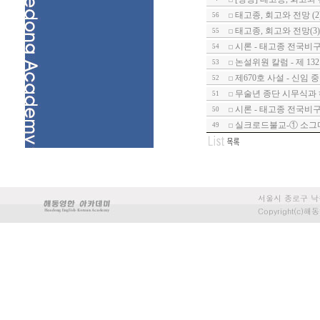
태고종, 회고와 전망 (2
56
태고종, 회고와 전망(3)
55
시론 - 태고종 전국비
54
논설위원 칼럼 - 제 1
53
제670호 사설 - 신임
52
무술년 종단 시무식과
51
시론 - 태고종 전국비구니
50
실크로드불교-① 소그
49