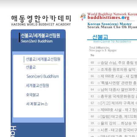
Total
108
articles,
Now page is
3
/
6
pages
No
송담 스님, 주요 총림
68
조계종 원로의원 설악
67
제 666호 사설 - 새 
66
'특별사면령' 관련한 총무
65
남허 대종사 열반38주
64
총무원 국제문화원장 
63
[기고] 제16차 구족계
62
제669호 사설 - 제 
61
[칼럼] 태고종, 제13
60
율의 강의 ... 최상승 
59
시론 - 태고종 전국비
58
[영상] 태고종, 회고와 전