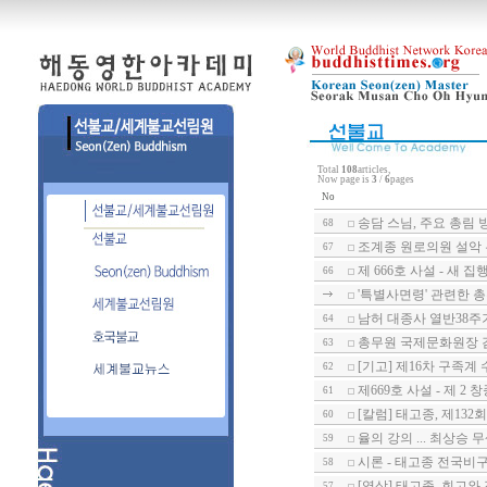
Total
108
articles,
Now page is
3
/
6
pages
No
송담 스님, 주요 총림
68
조계종 원로의원 설악
67
제 666호 사설 - 새 
66
'특별사면령' 관련한 총무
남허 대종사 열반38주
64
총무원 국제문화원장 
63
[기고] 제16차 구족계
62
제669호 사설 - 제 
61
[칼럼] 태고종, 제13
60
율의 강의 ... 최상승 
59
시론 - 태고종 전국비
58
[영상] 태고종, 회고와 전
57