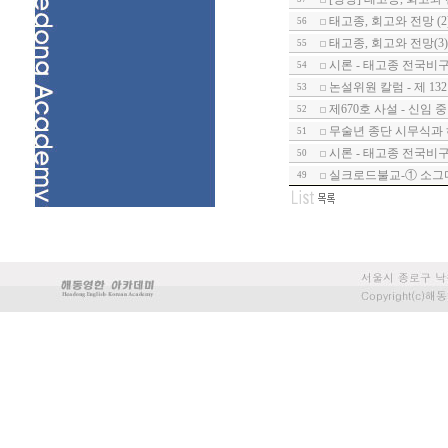
태고종, 회고와 전망 (2
56
태고종, 회고와 전망(3)
55
시론 - 태고종 전국비
54
논설위원 칼럼 - 제 1
53
제670호 사설 - 신임
52
무술년 종단 시무식과
51
시론 - 태고종 전국비구니
50
실크로드불교-① 소그
49