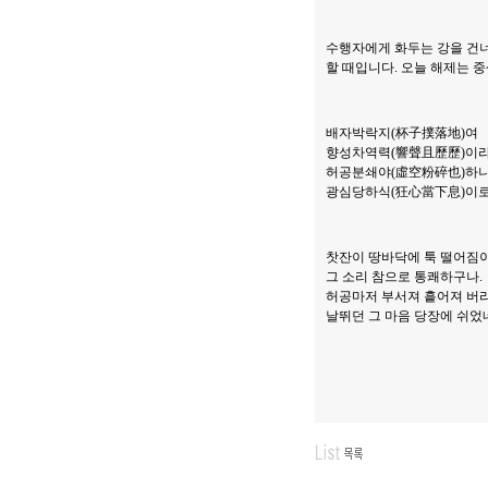
수행자에게 화두는 강을 건
할 때입니다. 오늘 해제는 
배자박락지(杯子撲落地)여
향성차역력(響聲且歷歷)이
허공분쇄야(虛空粉碎也)하
광심당하식(狂心當下息)이
찻잔이 땅바닥에 툭 떨어짐
그 소리 참으로 통쾌하구나.
허공마저 부서져 흩어져 버
날뛰던 그 마음 당장에 쉬었