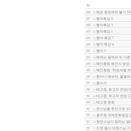
No
혜초 종정예하 불기 25
108
행자특강 6
107
행자특강 3
106
행자특강 1
105
행자 특강 7
104
행자 특강 4
103
행자 5
102
해제는 결제의 또 다른
101
해인총림 해인사 방장
100
해인총림 “허송세월 하
99
한마디 해보라. 불꽃에
98
품서식
97
태고종, 회고와 전망(3)
96
태고종, 회고와 전망 (2
95
태고종 종회
94
큰스님들 헌신으로 조
93
총무원 국제문화원장 
92
청전스님이 말하는 달
91
진제 월서 대원스님 가
90