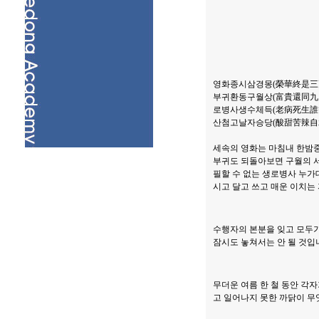
영화종시삼경몽(榮華終是三
부귀환동구월상(富貴還同九
로병사생수체득(老病死生誰
산첨고날자승당(酸甜苦辣自
세속의 영화는 마침내 한밤
부귀도 되돌아보면 구월의 서
필할 수 없는 생로병사 누가
시고 달고 쓰고 매운 이치는
수행자의 본분을 잊고 모두가
잠시도 놓쳐서는 안 될 것입
무더운 여름 한 철 동안 각
고 일어나지 못한 까닭이 무