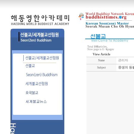
Total
108
articles,
Now page is
1
/
6
pages
View Article
관리자
Name
중생의 등불
Subject