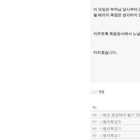
이 모임은 부처님 당시부터 
쐴 때까지 폭염은 생각하지
아무쪼록 죽림정사에서 노닐
마치겠습니다.
No
혜초 종정예하 불기 25
108
행자특강 6
107
행자특강 3
106
행자특강 1
105