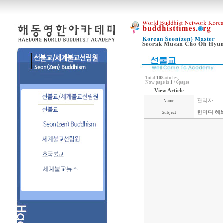
Total
108
articles,
Now page is
1
/
6
pages
View Article
관리자
Name
한마디 해
Subject