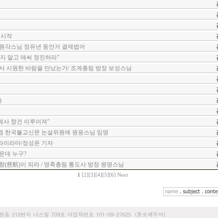
 시작
 원각스님 정유년 동안거 결제법어
지 말고 애써 정진하라”
서 시원한 바람을 만났는가/ 조계총림 방장 보성스님
)
계사 창건 이루어져”
겸 한국불교신문 논설위원에 원응스님 임명
라이라마/정성운 기자
운데 누구?
항(慈航)이 되라 / 영축총림 통도사 방장 원명스님
1
[2]
[3]
[4]
[5]
[6]
Next