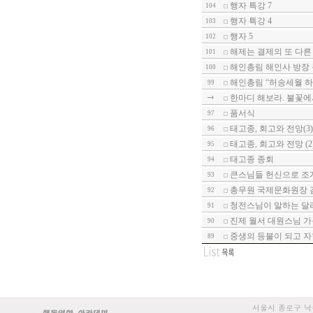
행자 특강 7
104
행자 특강 4
103
행자 5
102
해제는 결제의 또 다른
101
해인총림 해인사 방장
100
해인총림 “허송세월 하
99
한마디 해보라. 불꽃에
품서식
97
태고종, 회고와 전망(3)
96
태고종, 회고와 전망 (2
95
태고종 종회
94
큰스님들 헌신으로 조
93
총무원 국제문화원장 
92
청전스님이 말하는 달
91
진제 월서 대원스님 가
90
중생의 등불이 되고 자
89