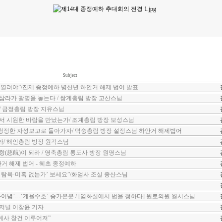
Subject
 열려야”/진제 종정예하 병신년 하안거 해제 법어 발표
삼라가 광명을 놓는다 / 쌍계총림 방장 고산스님
/ 금정총림 방장 지유스님
서 시원한 바람을 만났는가/ 조계총림 방장 보성스님
청정한 자성보고로 돌아가자/ 덕숭총림 방장 설정스님 하안거 해제법어
라/ 해인총림 방장 원각스님
항(慈航)이 되라 / 영축총림 통도사 방장 원명스님
 하안거 해제 법어 - 혜초 종정예하
 탐욕·미혹 없는가’ 보세요”/화엄사 조실 종산스님
화이념’…‘계율수호’ 승가본분 / [염화실에서 법을 청하다] 원로의원 월서스님
저널 이창윤 기자
계사 창건 이루어져”