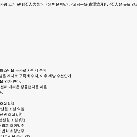
람 크게 웃네(石人大笑)>, <선 백문백답>, <고담녹월(古潭漉月)>, <石人은 물을 긷
 보화스님을 은사로 사미계 수지
스님을 계사로 구족계 수지, 이후 제방 수선안거
법을 인가 받아,
 전해 내려온 정통법맥을 이음.
손.
조실 (現)
중앙선원 조실 역임
선원 조실 (現)
본선원 조실 (現)
차선대법회 초청법주
차선대법회 초청법주
사 태고선원 조실 역임