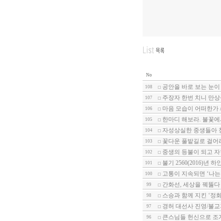
No
공안을 바로 보는 눈이
108
주장자 한번 치니 만상
107
마음 모습이 어떠한가 
106
한마디 해보라. 불꽃에
105
자성상실한 중생들아 
104
꽃다운 풀밭길로 걸어
103
중생의 등불이 되고 자
102
불기 2560(2016)년
101
고통이 지속되면 ‘나는
100
간화선, 세상을 꿰뚫다
99
스승과 함께 지킨 ‘정
98
경허 대선사 진영/불교
97
큰스님들 헌신으로 조
96