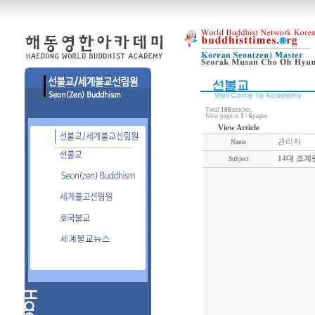
Total
108
articles,
Now page is
1
/
6
pages
View Article
관리자
Name
14대 조계
Subject