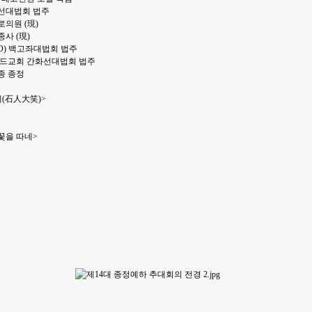
차선대법회 법주
로의원 (現)
종사 (現)
XCO) 백고좌대법회 법주
사이드교회 간화선대법회 법주
계종 종정
네(石人大笑)>
꽃을 따네>