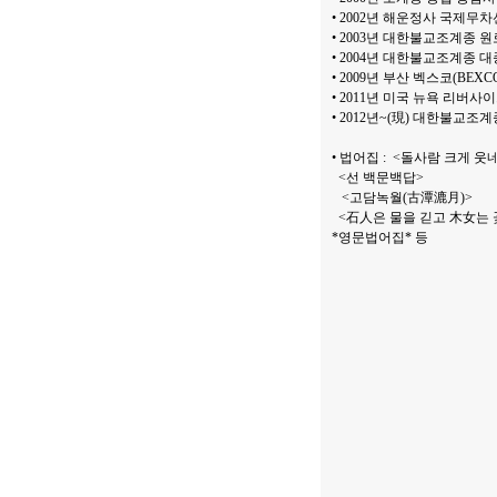
• 2002년 해운정사 국제무
• 2003년 대한불교조계종 원
• 2004년 대한불교조계종 대
• 2009년 부산 벡스코(BE
• 2011년 미국 뉴욕 리버
• 2012년~(現) 대한불교조
• 법어집 : <돌사람 크게 웃
<선 백문백답>
<고담녹월(古潭漉月)>
<石人은 물을 긷고 木女는 
*영문법어집*
등