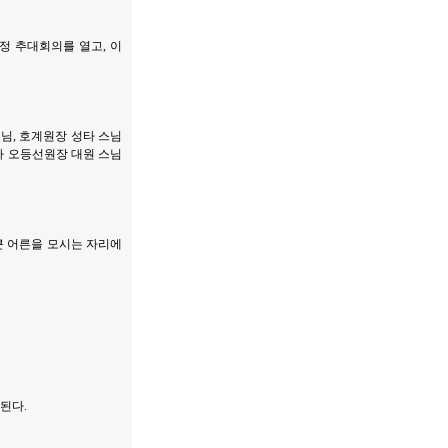
정 추대회의를 열고, 이
스님, 호계원장 성타 스님
림사 오등선원장 대원 스님
큰 어른을 모시는 자리에
된다.