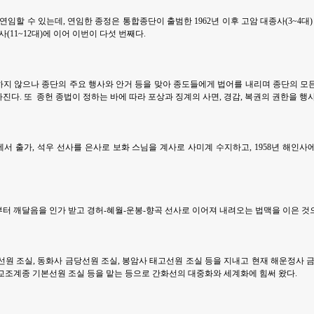
연임할 수 있는데, 연임한 종정은 통합종단이 출범한 1962년 이후 고암 대종사(3~4대) 성
종사(11~12대)에 이어 이번이 다섯 번째다.
지 않으나 종단의 주요 행사와 안거 등을 맞아 종도들에게 법어를 내리며 종단의 모
다. 또 종헌 종법이 정하는 바에 따라 포상과 징계의 사면, 경감, 복권의 권한을 행사
사에서 출가, 석우 선사를 은사로 보화 스님을 계사로 사미계 수지하고, 1958년 해인
로부터 깨달음을 인가 받고 경허-혜월-운봉-향곡 선사로 이어져 내려오는 법맥을 이은 것
선원 조실, 동화사 금당선원 조실, 봉암사 태고선원 조실 등을 지내고 현재 해운정사 금
교조계종 기본선원 조실 등을 맡는 등으로 간화선의 대중화와 세계화에 힘써 왔다.