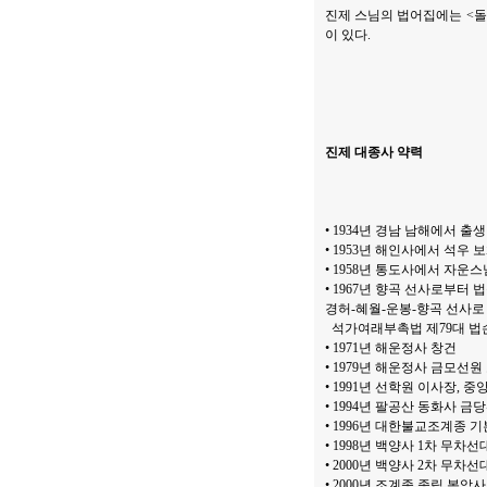
진제 스님의 법어집에는 <돌사
이 있다.
진제 대종사 약력
• 1934년 경남 남해에서 출생
• 1953년 해인사에서 석우
• 1958년 통도사에서 자운
• 1967년 향곡 선사로부터 
경허-혜월-운봉-향곡 선사로
석가여래부촉법 제79대 법
• 1971년 해운정사 창건
• 1979년 해운정사 금모선원 
• 1991년 선학원 이사장, 
• 1994년 팔공산 동화사 금당
• 1996년 대한불교조계종 기
• 1998년 백양사 1차 무
• 2000년 백양사 2차 무
• 2000년 조계종 종립 봉암