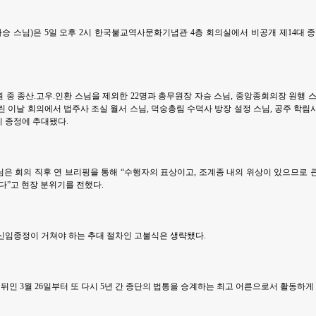
 스님)은 5일 오후 2시 한국불교역사문화기념관 4층 회의실에서 비공개 제14대 종
원 중 종산.고우.인환 스님을 제외한 22명과 총무원장 자승 스님, 중앙종회의장 원행 
열린 이날 회의에서 법주사 조실 월서 스님, 덕숭총림 수덕사 방장 설정 스님, 공주 학
 종정에 추대됐다.
은 회의 직후 연 브리핑을 통해 “수행자의 표상이고, 조계종 내의 위상이 있으므로 
같다”고 현장 분위기를 전했다.
신임종정이 거쳐야 하는 추대 절차인 고불식은 생략됐다.
 뒤인 3월 26일부터 또 다시 5년 간 종단의 법통을 승계하는 최고 어른으로서 활동하게 