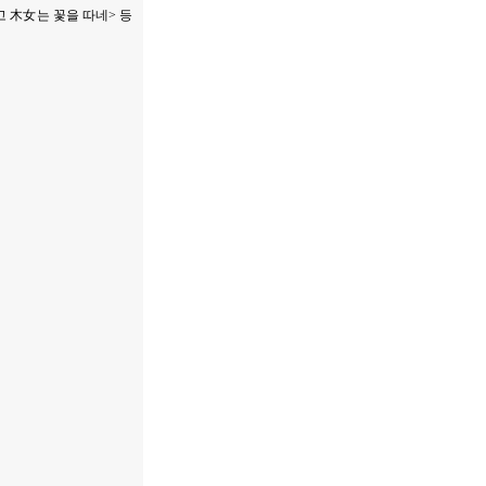
고 木女는 꽃을 따네> 등