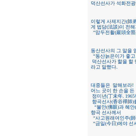
덕산선사가 석화전광(
이렇게 사제지간(師弟
게 법담(法談)이 전
“암두전활(巖頭全豁)
동산선사의 그 말을 
“동산늙은이가 좋고 
덕산선사가 할을 할 당
라고 말했다.
대중들은 말해보라!
어느 곳이 한 손을 든
정미년(丁未年. 196
향곡선사(香谷禪師)
“불안(佛眼)과 혜안(
향곡 선사께서
“사고원래여인주(師
“금일(今日)에야 선