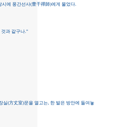
 당시에 풍간선사(豊干禪師)에게 물었다.
것과 같구나.”
장실(方丈室)문을 열고는, 한 발은 방안에 들여놓