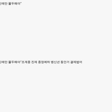
진에만 몰두해야”
진에만 몰두해야”
조계종 진제 종정예하 병신년 동안거 결제법어