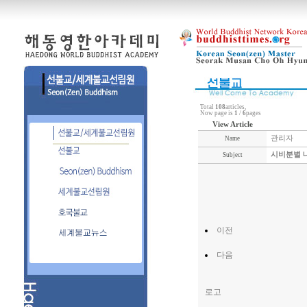
Total
108
articles,
Now page is
1
/
6
pages
View Article
관리자
Name
시비분별 
Subject
이전
다음
로고