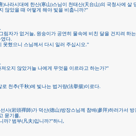
(唐)나라시대에 한산(寒山)스님이 천태산(天台山)의 국청사에 살
지 않았을 때 어떻게 해야 빛을 비춥니까?”
.
 그림자가 없거늘, 원숭이가 공연히 물속에 비친 달을 건지려 하는 
였다.
 못했으니 스님께서 다시 일러 주십시오.”
.
 가져오지 않았거늘 나에게 무엇을 이르라고 하는가?”
말로 천추(千秋)에 빛나는 법거량(法擧揚)이로다.
두선사(岩頭禪師)가 덕산(德山)방장스님께 참배(參拜)하러가서 방
고 묻기를,
까? 범부(凡夫)입니까?”하니,