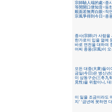
宗師驗人端的處<종
等閒開口便知音<등한
覿面若無靑白眼<적
宗風爭得到今日<종풍
종사(宗師)가 사람을
한가로이 입을 엶에 
바로 면전을 대하여 
어찌 종풍(宗風)이 
모든 대중(大衆)들이
금일(今日)은 병신년
이 삼동구순(三冬九旬
見性)을 위함이니, 
이 일을 조금이라도 미
지’ ‘금년에 못하면