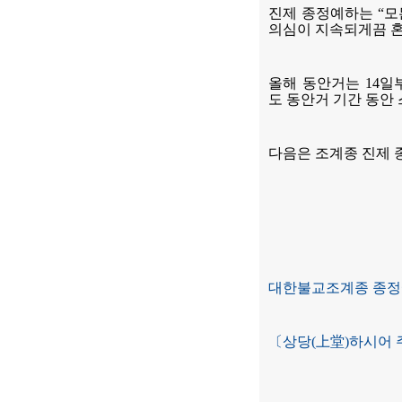
진제 종정예하는 “모
의심이 지속되게끔 혼
올해 동안거는 14일
도 동안거 기간 동안
다음은 조계종 진제 
대한불교조계종 종정
〔상당(上堂)하시어 