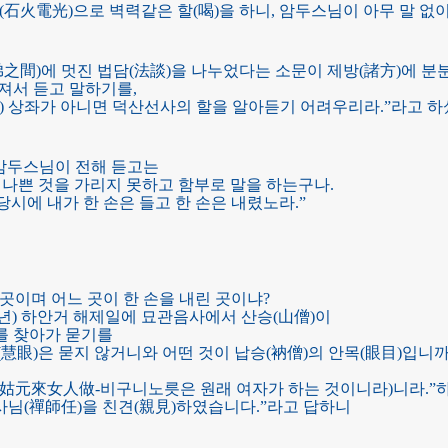
石火電光)으로 벽력같은 할(喝)을 하니, 암두스님이 아무 말 없이
之間)에 멋진 법담(法談)을 나누었다는 소문이 제방(諸方)에 분
해져서 듣고 말하기를,
 상좌가 아니면 덕산선사의 할을 알아듣기 어려우리라.”라고 하
암두스님이 전해 듣고는
나쁜 것을 가리지 못하고 함부로 말을 하는구나.
시에 내가 한 손은 들고 한 손은 내렸노라.”
 곳이며 어느 곳이 한 손을 내린 곳이냐?
5년) 하안거 해제일에 묘관음사에서 산승(山僧)이
를 찾아가 묻기를
慧眼)은 묻지 않거니와 어떤 것이 납승(衲僧)의 안목(眼目)입니까
姑元來女人做-비구니노릇은 원래 여자가 하는 것이니라)니라.”
사님(禪師任)을 친견(親見)하였습니다.”라고 답하니