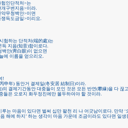
사험인단적처>는
개구변지음>이라.
면약무청백안>이면
쟁득도금일>이리요.
 시험하는 단적처(端的處)는
문득 지음(知音)함이로다.
청백안(靑白眼)이 없으면
오늘에 이름을 얻으리오.
여!
(丙申年) 동안거 결제일(冬安居 結制日)이라.
)의 결제기간동안 대중들이 모인 것은 모든 반연(攀緣)을 다 끊
대중들은 오로지 화두정진에만 몰두하여야 할 것이라.
루는 마음이 있다면 벌써 십만 팔천 리 나 어긋남이로다. 만약 ‘오
 다음 해에 하지’ 하는 생각이 마음 가운데 조금이라도 있다면 일