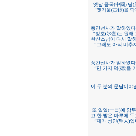
옛날 중국(中國) 당
“옛거울(古鏡)을 닦
풍간선사가 말하였다
“빙호(氷壺)는 원래
한산스님이 다시 말하
“그래도 아직 비추지
풍간선사가 말하였다
“만 가지 덕(德)을
이 두 분의 문답이야
또 일일(一日)에 암
고 한 발은 마루에 두
“제가 성인(聖人)입니