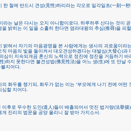
이 한 철에 반드시 견성(見性)하리라는 각오로 일각일초(一刻一秒
늘이라는 날은 다시는 오지 아니함이로다. 하루하루 산다는 것이 
명을 밝히는 이 일을 소홀히 한다면 염라대왕의 추심(推尋)을 피할
히 밝혀서 자기의 마음광명을 본 사람에게는 생사의 괴로움이라는
오직 마음의 빛을 돌이켜서 대오견성하겠다는 대발심(大發心)과 대
)의심이 지속되게끔 혼신의 노력으로 정진에 정진을 거듭하기 바
性)하지 못한다면 불견성법(佛見性法)을 어느 생(生)에 또 만날 
아볼지어다.
의 화두를 챙기되, 화두가 없는 이는 ‘부모에게 나기 전에 어떤 
의심할 지어다.
이후로 무수한 도인(道人)들이 배출되어서 멋진 법거량(法擧揚)을
에게 진리의 법문을 공양 올리니 잘 받아 가지소서.