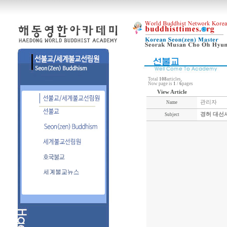
Total
108
articles,
Now page is
1
/
6
pages
View Article
관리자
Name
경허 대선
Subject