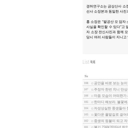
경허연구소는 금상산사 소장
선사 소장본과 동일한 사진과
홍 소장은 “팔공산 모 암자
사실을 확인할 수 있다”고 
자 소장 전신사진과 함께 모
당시 여러 사람들이 지니고 
No
공안을 바로 보는 눈이
108
주장자 한번 치니 만상
107
마음 모습이 어떠한가 
106
한마디 해보라. 불꽃에
105
자성상실한 중생들아 
104
꽃다운 풀밭길로 걸어
103
중생의 등불이 되고 자
102
불기 2560(2016)년
101