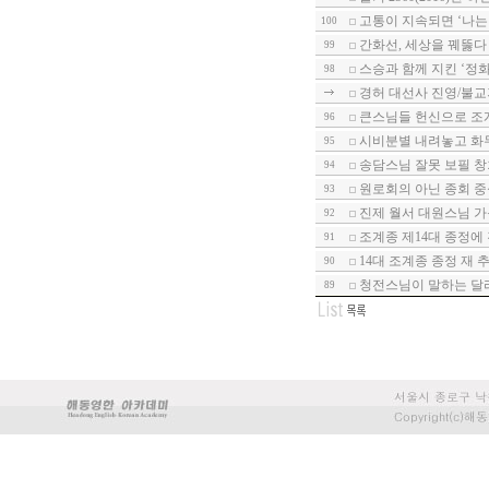
고통이 지속되면 ‘나는
100
간화선, 세상을 꿰뚫다
99
스승과 함께 지킨 ‘정
98
경허 대선사 진영/불교
큰스님들 헌신으로 조
96
시비분별 내려놓고 화
95
송담스님 잘못 보필 창
94
원로회의 아닌 종회 
93
진제 월서 대원스님 가
92
조계종 제14대 종정에
91
14대 조계종 종정 재 
90
청전스님이 말하는 달
89