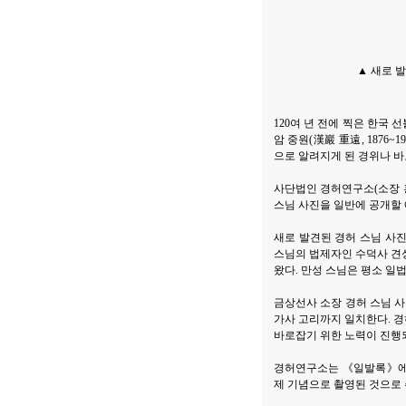
▲ 새로 
120여 년 전에 찍은 한국 
암 중원(漢巖 重遠, 187
으로 알려지게 된 경위나 바
사단법인 경허연구소(소장 홍
스님 사진을 일반에 공개할
새로 발견된 경허 스님 사진
스님의 법제자인 수덕사 견성
왔다. 만성 스님은 평소 일
금상선사 소장 경허 스님 사
가사 고리까지 일치한다. 
바로잡기 위한 노력이 진행
경허연구소는 《일발록》에 수
제 기념으로 촬영된 것으로