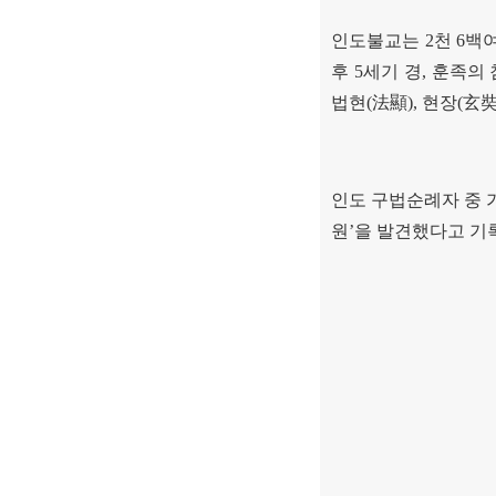
인도불교는
2
천
6
백여
후
5
세기 경
,
훈족의 
법현
(
法顯
),
현장
(
玄
인도 구법순례자 중 
원
’
을 발견했다고 기