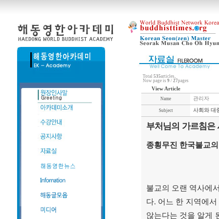
Total
535
articles,
Now page is
9
/
27
pages
View Article
관리자
Name
사회와 대중
Subject
부처님의 가르침은 
종횡무진 한국불교의
불교의 오랜 역사에서
다
.
어느 한 지역에서
않는다는 것을 알게 