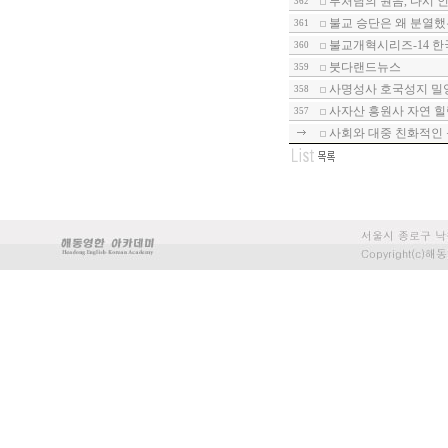
부처님의 원음, 다시 인
362
불교 승단은 왜 분열했는
361
불교개혁시리즈-14 한
360
붓다랜드뉴스
359
사명성사 호국성지 밀
358
사자산 흥원사 자연 힐
357
사회와 대중 친화적인 