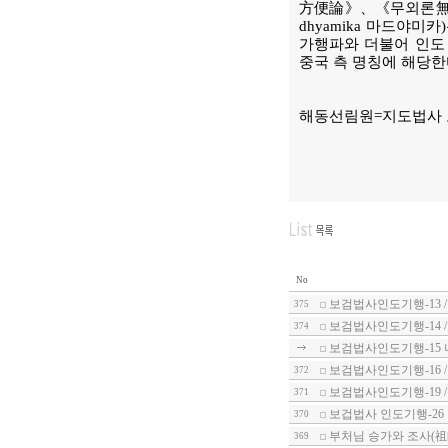
方便論》、《무외론無畏論
dhyamika 마드야
가행파와 더불어 인도
중국 측 명칭에 해당한
해동선림원=지도법사
No
보검법사인도기행-13 
375
보검법사인도기행-14 
374
보검법사인도기행-15
보검법사인도기행-16 
372
보검법사인도기행-19 
371
보겁법사 인도기행-26
370
부처님 승가와 조사(祖師
369