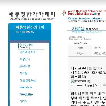
Total
535
articles,
Now page is
9
/
27
pages
View Article
관리자
Name
보검법사인
Subject
나가르주나를 찾아서
사진1: 8종의 조사로
첨부파일:
noname01.jpg [ 5.44 
타밀나두를 뒤로 하고
부에 위치한 주로서, 
라데시 주도 타밀나두