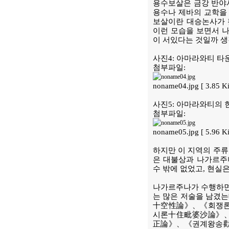
용수보살은 금강 반야
용수나 제바의 교학을 
보살이란 대승논사가 
이런 모습을 보면서 
이 서있다는 것일까 생
사진4: 아마라와티 타
첨부파일:
noname04.jpg [ 3.85 
사진5: 아마라와티의 
첨부파일:
noname05.jpg [ 5.96 
하지만 이 지역의 주류
은 대불상과 나가르주
수 밖에 없었고, 현실
나가르주나가 수행하면
는 많은 저술을 남
十空性論》、《회쟁
시론十住毗婆沙論》
正論》、《권계왕송