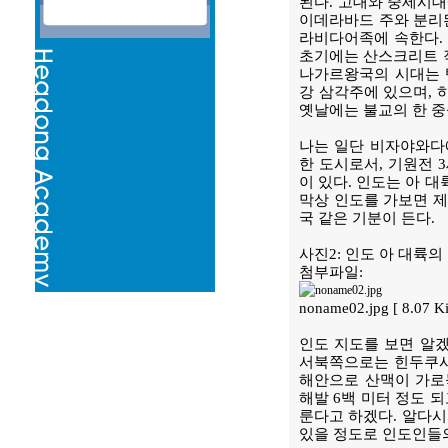
된다. 고대와 중세시
이데라바드 주와 분리된
라비다어족에 속한다. 
초기에는 산스크리트 작
나가르왕국의 시대는 텔
강 삼각주에 있으며,
옛날에는 불교의 한 중
나는 일단 비자야와다
한 도시로서, 기원전 
이 있다. 인도는 아 
막상 인도를 가보면 제
국 같은 기분이 든다.
사진2: 인도 아 대륙
첨부파일:
noname02.jpg [ 8.07 
인도 지도를 보면 알겠
서북쪽으로는 힌두쿠시
해안으로 산맥이 가로
해발 6백 미터 정도 
룬다고 하겠다. 알다시
있을 정도로 인도인들