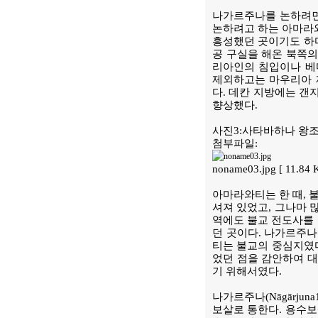
나가르주나를 논하려면 
논하려고 하는 아마라와
흥성했던 곳이기도 하다
공 구실을 해온 북쪽의
리아인의 침입이나 베
제외하고는 마우리아 
다. 데칸 지방에는 갠
향상했다.
사진3:사타바하나 왕조(2
첨부파일:
noname03.jpg [ 11.84
아마라와티는 한 때, 
셔져 있었고, 그나마 
역에도 불교 전도사를 
던 곳이다. 나가르주
티는 불교의 중심지였다
었던 점을 감안하여 대
기 위해서였다.
나가르주나(Nāgārju
보살로 통한다. 용수보살