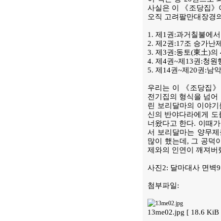
사실은 이 《조당집》이
오직 고려팔만대장경의 
1. 제1권:과거칠불에서
2. 제2권:17조 승가
3. 제3권:동토(東土)의
4. 제4권~제13권:
5. 제14권~제20권
우리는 이 《조당집》
전기집의 형식을 넘어 
린 보리달마의 이야기를
신의 반야다라에게 도를
너왔다고 한다. 이때가 
서 보리달마는 양무제
많이 했는데, 그 공덕
제와의 인연이 깨져버
사진2: 달마대사 면벽
첨부파일:
13me02.jpg [ 18.6 Ki