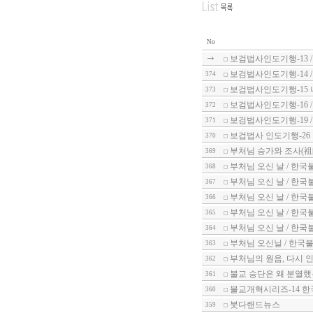
No
보검법사인도기행-13 
보검법사인도기행-14 
374
보검법사인도기행-15
373
보검법사인도기행-16 
372
보검법사인도기행-19 
371
보겁법사 인도기행-26
370
부처님 승가와 조사(祖師
369
부처님 오신 날 / 한국
368
부처님 오신 날 / 한국
367
부처님 오신 날 / 한국
366
부처님 오신 날 / 한국
365
부처님 오신 날 / 한국
364
부처님 오신닐 / 한국불
363
부처님의 원음, 다시 인
362
불교 승단은 왜 분열했는
361
불교개혁시리즈-14 한
360
붓다랜드뉴스
359