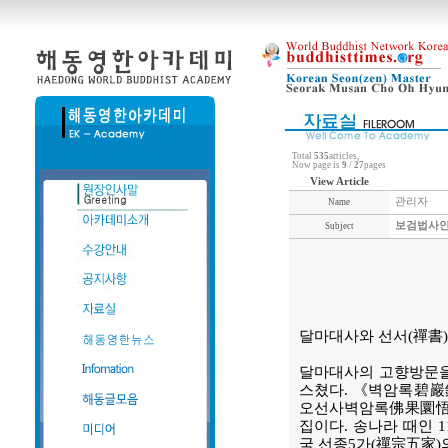
Total
535
articles,
Now page is
9
/
27
pages
View Article
관리자
Name
보검법사인도
Subject
달마대사와 선서(禪書)
달마대사의 고향방문을
스쳤다. 《벽암록碧巖
오선사벽암록佛果圜悟禪
집이다. 송나라 때인 1
국 선종5가(禪宗五家)