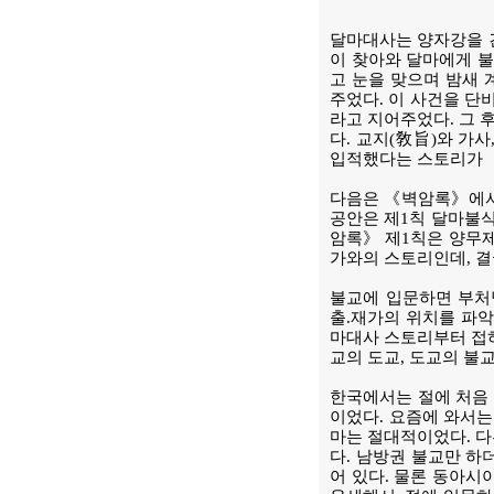
달마대사는 양자강을 건
이 찾아와 달마에게 불
고 눈을 맞으며 밤새 
주었다. 이 사건을 단
라고 지어주었다. 그 
다. 교지(敎旨)와 가
입적했다는 스토리가 
다음은 《벽암록》에서
공안은 제1칙 달마불식
암록》 제1칙은 양무제
가와의 스토리인데, 결
불교에 입문하면 부처
출.재가의 위치를 파악
마대사 스토리부터 접
교의 도교, 도교의 불교
한국에서는 절에 처음 
이었다. 요즘에 와서는
마는 절대적이었다. 다른
다. 남방권 불교만 하
어 있다. 물론 동아