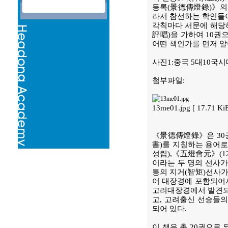
등록(景德傳燈錄)》의 1
라서 참선하는 학인들이
각칙마다 서문에 해당하
評唱)을 가하여 10
어떤 책인가를 먼저 알
사진1:중국 5대10국
첨부파일:
13me01.jpg [ 17.71 K
《景德傳燈錄》은 30권
書)를 지칭하는 용어로서
성립),《五燈會元》(12
이라는 두 명의 선사가
통의 지거(智矩)선사
어 대장경에 포함되어서
고려대장경에서 발견되
고, 고려출신 선승들의
되어 있다.
이 책은 총 20권으로 