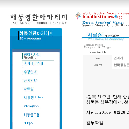
Total
535
articles,
Now page is
9
/
27
pages
View Article
관리자
Name
한국통일문
Subject
-광복 71주년, 만해 
성북동 심우장에서, 선
사진1: 2016년 8월
첨부파일: