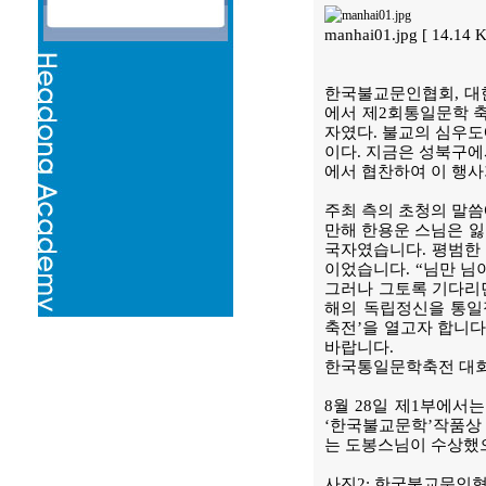
manhai01.jpg [ 14.14
한국불교문인협회, 대한
에서 제2회통일문학 축
자였다. 불교의 심우도
이다. 지금은 성북구에
에서 협찬하여 이 행사
주최 측의 초청의 말씀
만해 한용운 스님은 잃
국자였습니다. 평범한 
이었습니다. “님만 님
그러나 그토록 기다리던
해의 독립정신을 통일
축전’을 열고자 합니다
바랍니다.
한국통일문학축전 대
8월 28일 제1부에서
‘한국불교문학’작품상
는 도봉스님이 수상했으
사진2: 한국불교문인