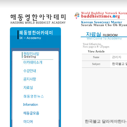
Total
535
articles,
Now page is
9
/
27
pages
View Article
관리자
Name
한국불교 달
Subject
한국불교 달라져야한다-1