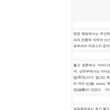
한편 북방에서는 쿠샨제
파의 전통에 의하여 산
유부파의 카로스티 문자
불교 경론에서
‘
아비다
며
,
상좌부에서는 아비
법
(
對法
)
이다
.
법
(
法
)
즉
의 여러 논
(
論
, sastra),
즉
장
(
論藏
)
이 되었다
.
《
아
설일체유부는 초기 불교