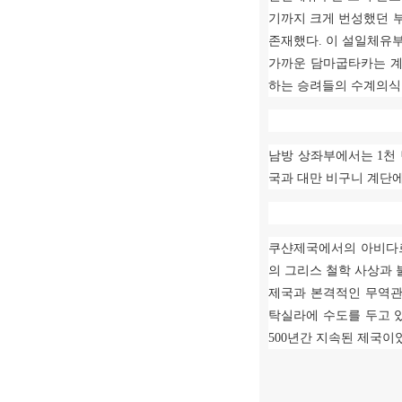
기까지 크게 번성했던 
존재했다
.
이 설일체유
가까운 담마굽타카는 
하는 승려들의 수계의식
남방 상좌부에서는
1
천
국과 대만 비구니 계단
쿠샨제국에서의 아비다
의 그리스 철학 사상과
제국과 본격적인 무역관
탁실라에 수도를 두고 
500
년간 지속된 제국이