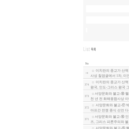
No
이치란의 종교가 산책 
사성 칠엽굴에서 1차, 미
이치란의 종교가 산책 
374
왕국, 인도-그리스 왕국
서양문화와 불교-⑱ 헬
373
천 년 전 화해융합사상 이
서양문화와 불교-⑰ 박
372
아프간 전쟁 종식 선언 다
서양문화와 불교-⑯ 인
371
즈, 그리스 피론주의와 
서양문화와 불교-⑮ 헬