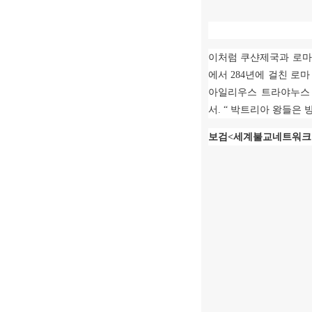
이처럼 쿠샨제국과 로마
에서
284
년에 걸친 로
아일리우스 트라야누스
서
. “
박트리아 왕들은 
보검
<
세계불교네트워크