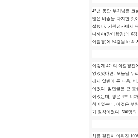
45
년 동안 부처님은 코
많은 비중을 차지한 것
설했다
.
기원정사에서 
니까야
(
장아함경
)
에
6
경
아함경
)
에
54
경을 배속
이렇게
4
개의 아함경전
없었었다면
.
오늘날 우리
께서 열반에 든 다음
,
바
이었다
.
칠엽굴은 큰 동
이었는데
,
경은
4
부 니
칙이었는데
,
이것은 부
가 원칙이었다
. 500
명의
처음 결집이 이뤄진
100