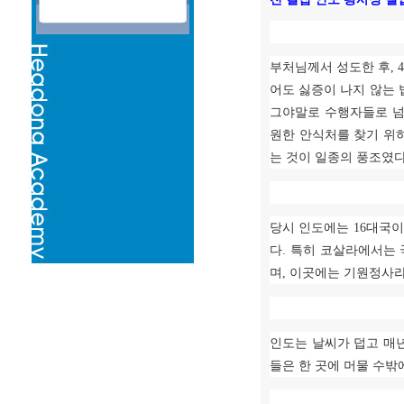
부처님께서 성도한 후
, 
어도 싫증이 나지 않는
그야말로 수행자들로 
원한 안식처를 찾기 위
는 것이 일종의 풍조였
당시 인도에는
16
대국이
다
.
특히 코살라에서는 
며
,
이곳에는 기원정사라
인도는 날씨가 덥고 매
들은 한 곳에 머물 수밖