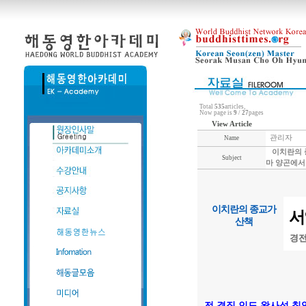
Total
535
articles,
Now page is
9
/
27
pages
View Article
관리자
Name
이치란의 종
Subject
마 양곤에서
이치란의 종교가
서
산책
경전
전 결집 인도 왕사성 