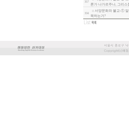
357
론가 나가르주나, 그리스
서양문화와 불교-① 알
356
목하는가?