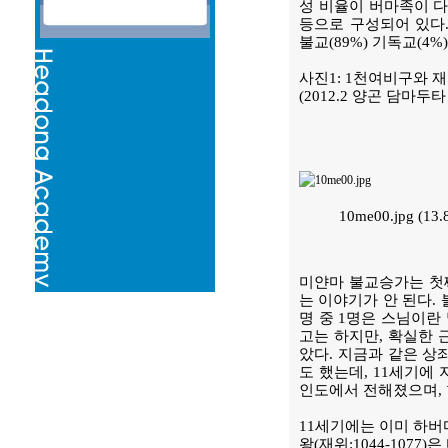
성 비율이 버마족이 다
등으로 구성되어 있다.
불교(89%) 기독교(4%
사진1: 1천여비구와 
(2012.2 양곤 담마두
10me00.jpg (1
미얀마 불교승가는 첫째
는 이야기가 안 된다. 
명 중 1명은 스님이란
고는 하지만, 확실한 
았다. 지금과 같은 상
도 했는데, 11세기에
인도에서 전해졌으며,
11세기에는 이미 하버
왕(재위:1044-107