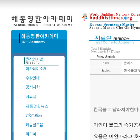
Total
535
articles,
Now page is
9
/
27
pages
View Article
관리자
Name
한국불교 달
Subject
한국불교 달라져야한다-1
미얀마 불교와 승가공
요즘은 미얀마라고 호