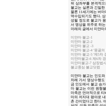
뒤 상좌부를 본격적으로
불교는 실론과 긴밀한 
물론 11세기에는 버마
역수입되기도 했다. 상
성될 정도로 불교가 융
서 명상을 위주로 하는
아래의 글에서 미얀마의
미얀마 불교-1
미얀마 불교-2
미얀마 불교 -3
미얀마 불교-4 '몽골의
미얀마 불교-5 '제5차 경
미얀마불교-6 제6차 
미얀마불교-7 삼장법사
불교중심 불교닷컴
미얀마 불교는 인도와 
차례 가서 명상수행도 
금 인도에서 불교 승가
마 불교는 이런 원형불
마족은 언어적으로 티베
마의 저지대 평야로 내
촌 간이었다고 한다. 
보며, 이들 민족의 성