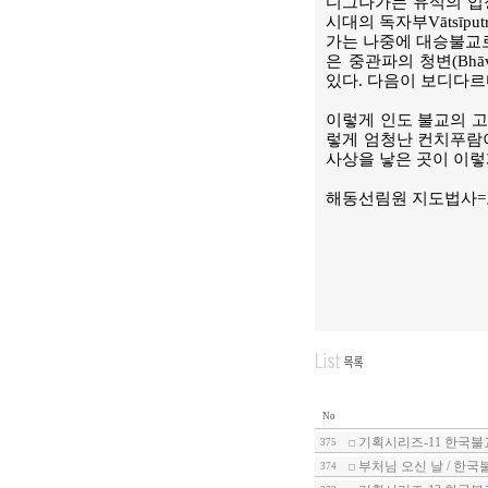
디그나가는 유식의 입
시대의 독자부Vātsīp
가는 나중에 대승불교로
은 중관파의 청변(Bhā
있다. 다음이 보디다르
이렇게 인도 불교의 고
렇게 엄청난 컨치푸람이
사상을 낳은 곳이 이렇
해동선림원 지도법사
No
기획시리즈-11 한국불
375
부처님 오신 날 / 한국
374