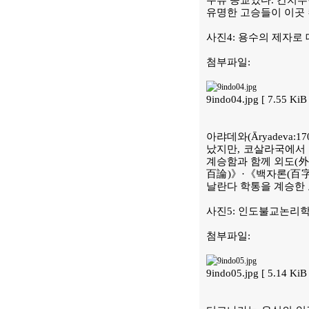
주류 종교였다. 칸치푸
유명한 고승들이 이곳 칸치
사진4: 용수의 제자로
첨부파일:
9indo04.jpg [ 7.55 K
아랴데와(Āryadeva
났지만, 코살라국에서 
계승함과 함께 외도(外
百論)》·《백자론(百字
날란다 학통을 계승한 고
사진5: 인도불교논리학
첨부파일:
9indo05.jpg [ 5.14 K