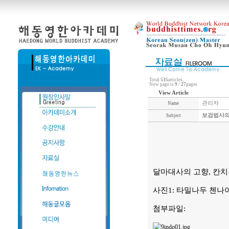
Total
535
articles,
Now page is
9
/
27
pages
View Article
관리자
Name
보검법사의 
Subject
달마대사의 고향, 칸
사진1: 타밀나두 첸나이에
첨부파일: