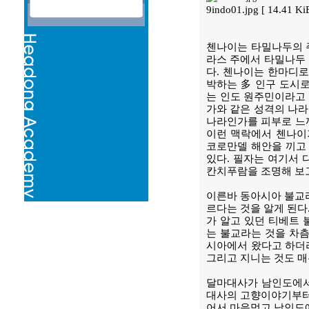
9indo01.jpg [ 14.41 
첸나이는 타밀나두의 주
라스 주에서 타밀나두 
다. 첸나이는 한마디로
박하는 多 인구 도시로
는 인도 원주민이라고 
가와 같은 성격의 나라
나라인가를 피부로 느끼
이런 맥락에서 첸나이
코로만델 해안을 끼고
있다. 필자는 여기서 
칸치푸람을 조명해 보고
이른바 동아시아 불교라
르다는 것을 알게 된다
가 알고 있던 티베트 
는 불교라는 것을 차츰
시아에서 왔다고 하더
그리고 지니는 것도 매
달마대사가 남인도에서 
대사의 고향이야기부터 
어서 마음먹고 남인도에