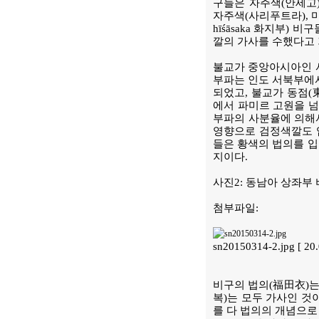
구들은 자주색(안세고) 
자주색(사리푸트라), 마
hīśāsaka 화지부) 
깔의 가사를 수했다고 
불교가 중앙아시아인 서
부파는 인도 서북부에
되었고, 불교가 동점(
에서 파미르 고원을 
부파의 사분율에 의해
영향으로 검정색깔도 입
들은 황색의 법의를 입
지이다.
사진2: 동남아 상좌부
첨부파일:
sn20150314-2.jpg [ 2
비구의 법의(福田衣)는
복)는 모두 가사인 것
를 다 법의의 개념으로 