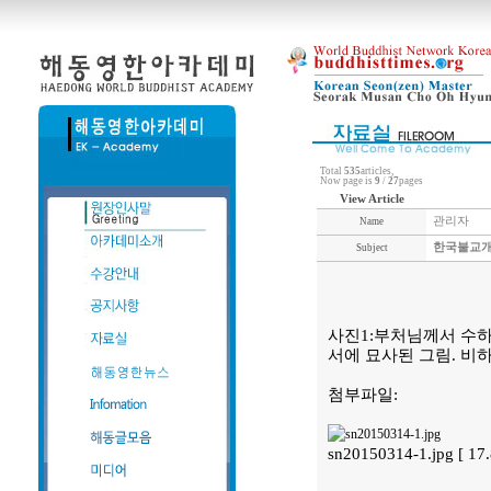
Total
535
articles,
Now page is
9
/
27
pages
View Article
관리자
Name
한국불교개
Subject
사진1:부처님께서 수하고
서에 묘사된 그림. 비
첨부파일:
sn20150314-1.jpg [ 1