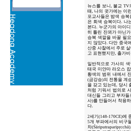
뉴스를 보니, 불교 T
때, 나의 귓가에는 이
포교사들은 밤색 승복을
은 회색 승복이다. 나
본다. 누군가의 아이
히 틀린 잔꾀가 아닌가
승복 색깔을 바꿀 필요
지 않았다. 다만 중국
산중 사찰에서 주로 살
고 표현했지만, 출가비구
일반적으로 가사의 색
태국 미얀마 라오스 캄
황색의 범위 내에서 
(금강승)의 전통을 계
을 갖고 있는데, 당시
처럼 기워서 법의로 
대신들 그리고 부자들로
사)를 만들어서 착용하
다.
2세기(148-170C
5개 부파에서의 비구들
차(Śāriputrapari