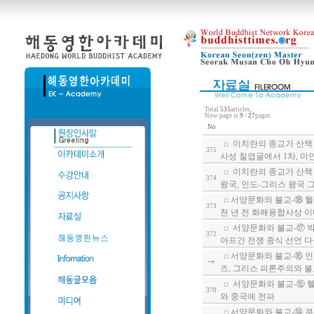
Total
535
articles,
Now page is
9
/
27
pages
No
이치란의 종교가 산책 
375
사성 칠엽굴에서 1차, 미
이치란의 종교가 산책 
374
왕국, 인도-그리스 왕국
서양문화와 불교-⑱ 헬
373
천 년 전 화해융합사상 이
서양문화와 불교-⑰ 박
372
아프간 전쟁 종식 선언 다
서양문화와 불교-⑯ 인
즈, 그리스 피론주의와 
서양문화와 불교-⑮ 헬
370
와 중국에 전파
서양문화와 불교-⑭ 쿠