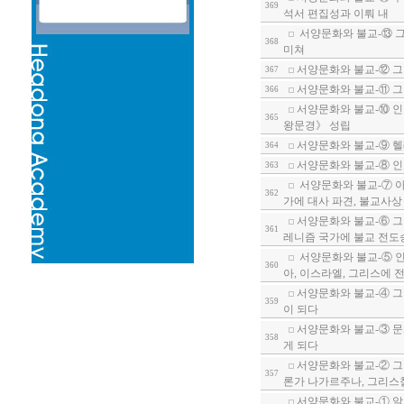
369
석서 편집성과 이뤄 내
서양문화와 불교-⑬ 그
368
미쳐
서양문화와 불교-⑫ 그
367
서양문화와 불교-⑪ 그
366
서양문화와 불교-⑩ 인
365
왕문경》 성립
서양문화와 불교-⑨ 헬
364
서양문화와 불교-⑧ 인
363
서양문화와 불교-⑦ 
362
가에 대사 파견, 불교사상
서양문화와 불교-⑥ 그
361
레니즘 국가에 불교 전도
서양문화와 불교-⑤ 인
360
아, 이스라엘, 그리스에 
서양문화와 불교-④ 그
359
이 되다
서양문화와 불교-③ 문
358
게 되다
서양문화와 불교-② 그
357
론가 나가르주나, 그리스
서양문화와 불교-① 알