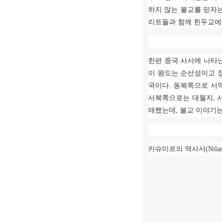
하지 않는 불교를 믿자
리트들과 함께 힌두교에
한편 중국 사서에 나타
이 왕도는 순선성이고
국이다
.
동북쪽으로 서
서북쪽으로는 대월지
,
애했는데
,
불교 이야기
카슈미르의 역사서
(Nila