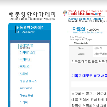
Total
535
articles,
Now page is
8
/
27
pages
View Article
관리자
Name
서양문화와
Subject
기독교 대두로 불교 서쪽 
기독교 대두로 불교 서
불교라는 종교가 인도
대륙 전역에 전파하게 
왕국이 건국되면서 그레