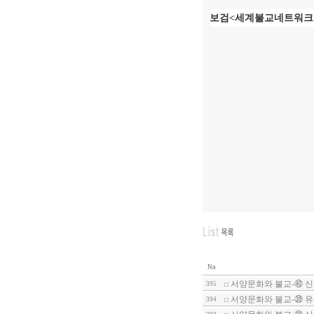
보검
<
세계불교네트워크
No
서양문화와 불교-㊵ 
395
서양문화와 불교-㊴ 유
394