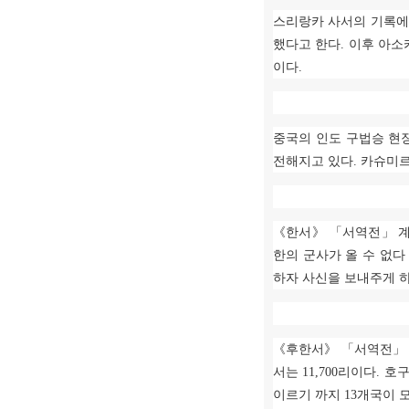
스리랑카 사서의 기록에
했다고 한다
.
이후 아소
이다
.
중국의 인도 구법승 현
전해지고 있다
.
카슈미르
《
한서
》 「
서역전
」
한의 군사가 올 수 없다
하자 사신을 보내주게 
《
후한서
》 「
서역전
서는
11,700
리이다
.
호
이르기 까지
13
개국이 