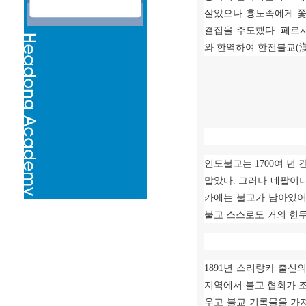
살았으나 흉노족에게 쫓
결집을 주도했다
.
페르
와 한역하여 한전불교
(
인도불교는
1700
여 년 
말았다
.
그러나 네팔이나
카에는 불교가 남아있어
불교 스스로도 거의 힌
1891
년 스리랑카 출신
지역에서 불교 협회가 
우고 불교 기록물을 가