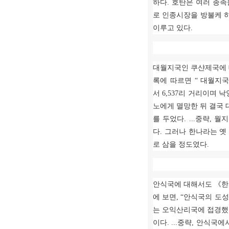
하다
.
호탄은 여러 종족
로 인종시장을 방불케 
이루고 있다
.
대월지국인 쿠샨제국에
록에 따르면
“
대월지국
서
6,537
리 거리이며 
노에게 멸망한 뒤 결국 
를 두었다
. ...
중략
,
월지
다
.
그러나 한나라는 옛
로 삼을 정도였다
.
안식국에 대해서도
《
한
에 보면
, “
안식국의 도성
는 오익산리국에 접경
이다
. ...
중략
,
안식국에