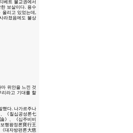
 티베트 불교권에서
한 보살이다. 용수
 올리고 있었는데,
 사라졌음에도 불상
마 위안을 느낀 것
우리라고 기대를 할
발했다. 나가르주나
》、《칠십공성론七
有論》、《십주비비
보행왕정론寶行王
《대자방편론大慈