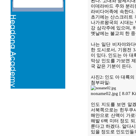
된다. 고대와 중세시
이데라바드 주와 분리된
라비다어족에 속한다. 
초기에는 산스크리트 작
나가르왕국의 시대는 텔
강 삼각주에 있으며,
옛날에는 불교의 한 중
나는 일단 비자야와다
한 도시로서, 기원전 
이 있다. 인도는 아 
막상 인도를 가보면 제
국 같은 기분이 든다.
사진2: 인도 아 대륙
첨부파일:
noname02.jpg [ 8.07 
인도 지도를 보면 알겠
서북쪽으로는 힌두쿠시
해안으로 산맥이 가로
해발 6백 미터 정도 
룬다고 하겠다. 알다시
있을 정도로 인도인들