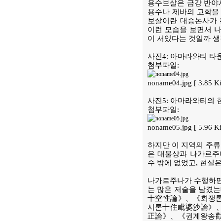
용수보살은 금강 반야
용수나 제바의 교학을 
보살이란 대승논사가 
이런 모습을 보면서 
이 서있다는 것일까 생
사진4: 아마라와티 타
첨부파일:
noname04.jpg [ 3.85 
사진5: 아마라와티의 
첨부파일:
noname05.jpg [ 5.96 
하지만 이 지역의 주류
은 대불상과 나가르주
수 밖에 없었고, 현실
나가르주나가 수행하면
는 많은 저술을 남
十空性論》、《회쟁
시론十住毗婆沙論》
正論》、《권계왕송