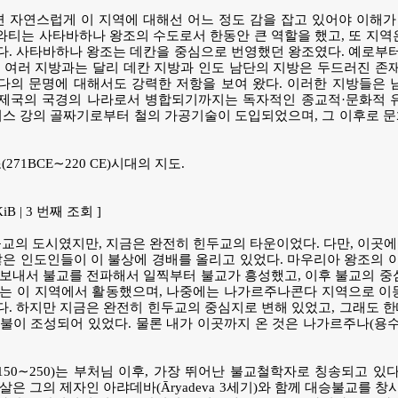
자연스럽게 이 지역에 대해선 어느 정도 감을 잡고 있어야 이해가 
티는 사타바하나 왕조의 수도로서 한동안 큰 역할을 했고, 또 지역
. 사타바하나 왕조는 데칸을 중심으로 번영했던 왕조였다. 예로부터
 여러 지방과는 달리 데칸 지방과 인도 남단의 지방은 두드러진 존
다의 문명에 대해서도 강력한 저항을 보여 왔다. 이러한 지방들은 
제국의 국경의 나라로서 병합되기까지는 독자적인 종교적·문화적 
지스 강의 골짜기로부터 철의 가공기술이 도입되었으며, 그 이후로 
71BCE∼220 CE)시대의 지도.
 KiB | 3 번째 조회 ]
불교의 도시였지만, 지금은 완전히 힌두교의 타운이었다. 다만, 이곳에
많은 인도인들이 이 불상에 경배를 올리고 있었다. 마우리아 왕조의 
보내서 불교를 전파해서 일찍부터 불교가 흥성했고, 이후 불교의 중
나는 이 지역에서 활동했으며, 나중에는 나가르주나콘다 지역으로 이
. 하지만 지금은 완전히 힌두교의 중심지로 변해 있었고, 그래도 
불이 조성되어 있었다. 물론 내가 이곳까지 온 것은 나가르주나(용
na150∼250)는 부처님 이후, 가장 뛰어난 불교철학자로 칭송되고 있
은 그의 제자인 아랴데바(Āryadeva 3세기)와 함께 대승불교를 창