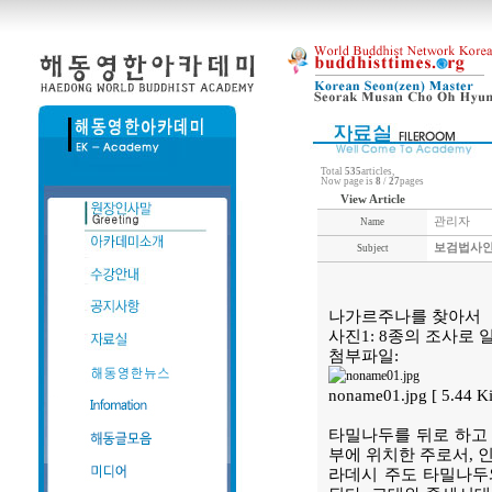
Total
535
articles,
Now page is
8
/
27
pages
View Article
관리자
Name
보검법사인
Subject
나가르주나를 찾아서
사진1: 8종의 조사로
첨부파일:
noname01.jpg [ 5.44 
타밀나두를 뒤로 하고
부에 위치한 주로서, 
라데시 주도 타밀나두