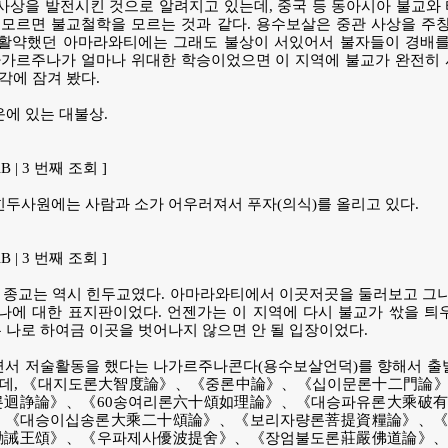
사상을 발전시킨 것으로 알려지고 있는데, 중국 등 동아시아 불교와
모르면 불교철학을 모르는 것과 같다. 용수보살은 중관 사상을 주창
활약했던 아마라와티에는 그래도 불상이 서있어서 불자들이 경배를
나가르주나가 얼마나 위대한 학승이었으면 이 지역에 불교가 완전히
각에 잠겨 봤다.
운에 있는 대불상.
KiB | 3 번째 조회 ]
힌두사원에는 사람과 소가 어우러져서 푸자(의식)를 올리고 있다.
KiB | 3 번째 조회 ]
 종교는 역시 힌두교였다. 아마라와티에서 이곳저곳을 둘러보고 그나
나에 대한 표지판이었다. 언젠가는 이 지역에 다시 불교가 싻을 틔
은 나로 하여금 이곳을 벗어나지 않으면 안 될 입장이었다.
서 저술활동을 했다는 나가르주나콘다(용수보살언덕)를 향해서 출
겼는데, 《대지도론大智度論》、《중론中論》、《십이문론十二門論
론迴諍論》、《60송여리론六十頌如理論》、《대승파유론大乘破
、《대승이십송론大乘二十頌論》、《보리자량론菩提資糧論》、《
勸誡王頌》、《우파제사優波提舍》、《장엄불도론莊嚴佛道論》、