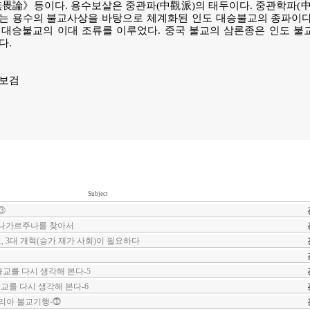
》등이다. 용수보살은 중관파(中觀派)의 태두이다. 중관학파(中觀學派,
미카)는 용수의 불교사상을 바탕으로 체계화된 인도 대승불교의 종파이
 대승불교의 이대 조류를 이루었다. 중국 불교의 삼론종은 인도 불
다.
 보검
Subject
③
 나가르주나를 찾아서
, 3대 개혁(승가 재가 사회)이 필요하다
불교를 다시 생각해 본다-5
교를 다시 생각해 본다-6
베리아 불교기행-⓵