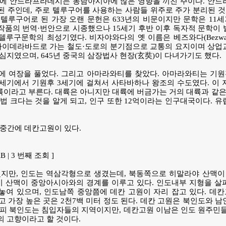
대에 안드라프라데시는 동남아시아에 많은 영향을 끼친 주이다. 안드
 주인데, 주로 텔루구어를 사용하는 사람들 위주로 주가 분리된 것
텔루구어로 된 가장 오랜 문헌은 633년의 비문이지만 문학은 11
품의 번역·번안으로 시종했으나 15세기 후반 이후 독자적 문학이 
루구문학의 최성기였다. 비자야와다의 옛 이름은 베즈와다(Bezwa
 하이데라바드로 가는 철도·도로의 분기점으로 교통의 요지이며 상업
심지였으며, 645년 중국의 삼장법사 현장(玄奘)이 다녀가기도 했다.
에 여장을 풀었다. 그리고 아마라와티를 찾았다. 아마라와티는 기원
3세기에서 기원후 3세기에 걸쳐서 사타바하나 왕조의 수도였다. 이
대륙이라고 부른다. 대륙은 아니지만 대륙에 버금가는 거의 대륙과 같은
법 크다는 것을 알게 되고, 인구 또한 12억이라는 인구대국이다. 
의 중간에 데칸고원이 있다.
KiB | 3 번째 조회 ]
지만, 인도는 역삼각형으로 생겼는데, 북동쪽으로 히말라야 산맥이 
 산맥이 중앙아시아와의 경계를 이루고 있다. 인도내부 지형을 살
놓여 있으며, 인도남쪽 중앙쯤에 데칸 고원이 자리 잡고 있다. 데
되고 가장 높은 곳은 2천7백 미터 정도 된다. 데칸 고원은 북인도와 
피 북인도는 침입자들의 지역이지만, 데칸고원 이남은 인도 원주민들
의 고향이라고 할 것이다.