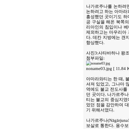
나가르주나를 논하려면 
논하려고 하는 아마라와
흥성했던 곳이기도 하다
공 구실을 해온 북쪽의
리아인의 침입이나 베
제외하고는 마우리아 
다. 데칸 지방에는 갠
향상했다.
사진3:사타바하나 왕조(2
첨부파일:
noname03.jpg [ 11.84
아마라와티는 한 때, 
셔져 있었고, 그나마 
역에도 불교 전도사를 
던 곳이다. 나가르주
티는 불교의 중심지였다
었던 점을 감안하여 대
기 위해서였다.
나가르주나(Nāgārju
보살로 통한다. 용수보살