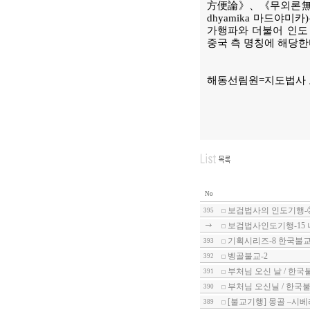
方便論》、《무외론無畏論
dhyamika 마드야
가행파와 더불어 인도
중국 측 명칭에 해당한
해동선림원=지도법사
No
보검법사의 인도기행-
395
보검법사인도기행-15
기획시리즈-8 한국불교
393
벵골불교-2
392
부처님 오신 날 / 한국
391
부처님 오신닐 / 한국불
390
[불교기행] 몽골 –시
389