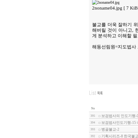
2noname04.jpg [ 7 Ki
불교를 더욱 잘하기 위
해버릴 것이 아니고, 
게 분석하고 이해할 필
해동선림원=지도법사
No
보검법사의 인도기행-
395
보검법사인도기행-15
394
벵골불교-2
393
기획시리즈-8 한국불교
392