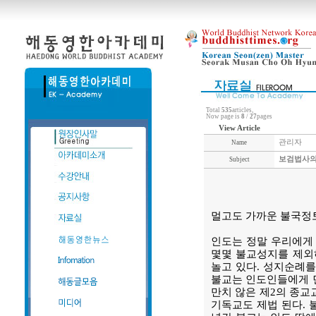
Total
535
articles,
Now page is
8
/
27
pages
View Article
관리자
Name
보검법사의
Subject
멀고도 가까운 불국정
인도는 정말 우리에게 
몇몇 불교성지를 제외
놀고 있다. 성지순례를
불교는 인도인들에게 먼
만치 않은 제2의 종교
기독교도 제법 된다. 