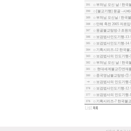
부처님 오신 날 / 한국
391
[불교기행] 몽골 –시
390
부처님 오신닐 / 한국불
389
만해 축전 2005 자료입
388
몽골불교탐방-3 초원
387
보검법사인도기행-13 
386
보검법사인도기행-14 
385
기획시리즈-12 한국불
384
보검법사의 인도기행-
383
부처님 오신 날 / 한국
382
현대세계불교①연재를 
381
중국영남불교탐방-① 
380
보검법사의 인도기행-
보검법사인도기행-12 
378
보검법사의 인도기행-1
377
기획시리즈-7 한국불
376