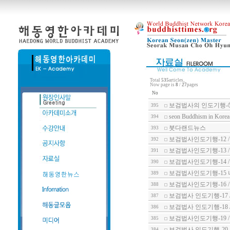
Total
535
articles,
Now page is
8
/
27
pages
No
보검법사의 인도기행-
395
seon Buddhism in Korea
394
붓다랜드뉴스
393
보검법사인도기행-12 
392
보검법사인도기행-13 
391
보검법사인도기행-14 
390
보검법사인도기행-15
389
보검법사인도기행-16 
388
보검법사 인도기행-17
387
보검법사 인도기행-18 
386
보검법사인도기행-19 
385
보검법사 인도기행-20
384