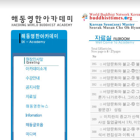
Total
535
articles,
Now page is
8
/
27
pages
No
서양문화와 불교-㉛ 
395
서양문화와 불교-㉙인
394
서양문화와 불교-⑨ 헬
393
서양문화와 불교-㊶ 
392
서양문화와 불교-② 그
391
론가 나가르주나, 그리스
서양문화와 불교-⑩ 인
390
왕문경》 성립
이치란의 종교가 산책 
389
사성 칠엽굴에서 1차, 미
서양문화와 불교-⑭ 쿠
388
석서 편집성과 이뤄 내